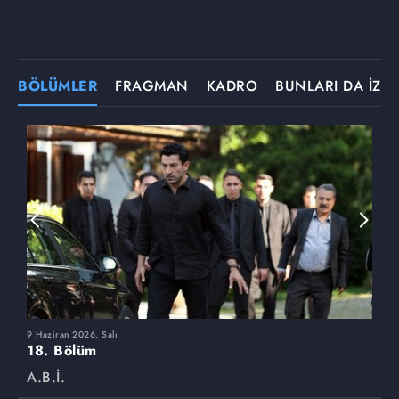
BÖLÜMLER
FRAGMAN
KADRO
BUNLARI DA İZLE
9 Haziran 2026, Salı
2
18. Bölüm
1
A.B.İ.
A