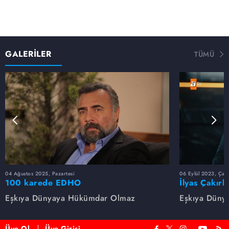
GALERİLER
TÜMÜ
04 Ağustos 2025, Pazartesi
06 Eylül 2023, Çar
100 karede EDHO
İlyas Çakırb
Eşkıya Dünyaya Hükümdar Olmaz
Eşkıya Düny
Üye Ol
Üye Girişi