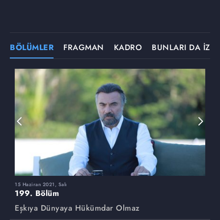
BÖLÜMLER
FRAGMAN
KADRO
BUNLARI DA İZLE
15 Haziran 2021, Salı
8
199. Bölüm
1
Eşkıya Dünyaya Hükümdar Olmaz
E