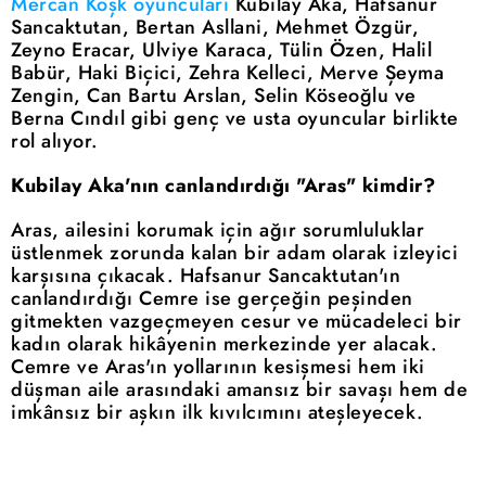
Mercan Köşk oyuncuları
Kubilay Aka, Hafsanur
Sancaktutan, Bertan Asllani, Mehmet Özgür,
Zeyno Eracar, Ulviye Karaca, Tülin Özen, Halil
Babür, Haki Biçici, Zehra Kelleci, Merve Şeyma
Zengin, Can Bartu Arslan, Selin Köseoğlu ve
Berna Cındıl gibi genç ve usta oyuncular birlikte
rol alıyor.
Kubilay Aka'nın canlandırdığı "Aras" kimdir?
Aras, ailesini korumak için ağır sorumluluklar
üstlenmek zorunda kalan bir adam olarak izleyici
karşısına çıkacak. Hafsanur Sancaktutan'ın
canlandırdığı Cemre ise gerçeğin peşinden
gitmekten vazgeçmeyen cesur ve mücadeleci bir
kadın olarak hikâyenin merkezinde yer alacak.
Cemre ve Aras'ın yollarının kesişmesi hem iki
düşman aile arasındaki amansız bir savaşı hem de
imkânsız bir aşkın ilk kıvılcımını ateşleyecek.