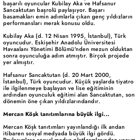
başarılı oyuncular Kubilay Aka ve Hafsanur
Sancaktutan başrolü paylaşıyor. Başarı
basamakları emin adımlarla çıkan genç yıldızların
performansları merak konusu oldu.
Kubilay Aka (d. 12 Nisan 1995, İstanbul), Türk
oyuncudur. Eskişehir Anadolu Üniversitesi
Havaalanı Yönetimi Bölümü'nden mezun olduktan
sonra oyunculuğa adım atmıştır. Birçok projede
yer almıştır.
Hafsanur Sancaktutan (d. 20 Mart 2000,
İstanbul), Türk oyuncudur. Küçük yaşlarda tiyatro
ile ilgilenmeye başlayan ve lise eğitiminin
ardından oyunculuk eğitimi alan Sancaktutan, son
dönemin öne çıkan yıldızlarındandır.
Mercan Köşk tanıtımlarına büyük ilgi...
Mercan Köşk tanıtımları yayınlandığı ilk andan
itibaren sosyal medyada büyük ilgi gördü.
Paylaşımlara sosyal medya platformlarından yorum