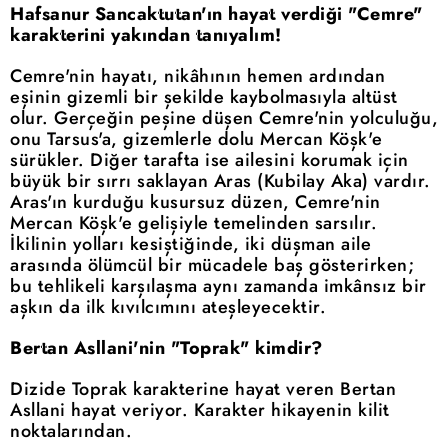
Hafsanur Sancaktutan'ın hayat verdiği "Cemre"
karakterini yakından tanıyalım!
Cemre'nin hayatı, nikâhının hemen ardından
eşinin gizemli bir şekilde kaybolmasıyla altüst
olur. Gerçeğin peşine düşen Cemre'nin yolculuğu,
onu Tarsus'a, gizemlerle dolu Mercan Köşk'e
sürükler. Diğer tarafta ise ailesini korumak için
büyük bir sırrı saklayan Aras (Kubilay Aka) vardır.
Aras'ın kurduğu kusursuz düzen, Cemre'nin
Mercan Köşk'e gelişiyle temelinden sarsılır.
İkilinin yolları kesiştiğinde, iki düşman aile
arasında ölümcül bir mücadele baş gösterirken;
bu tehlikeli karşılaşma aynı zamanda imkânsız bir
aşkın da ilk kıvılcımını ateşleyecektir.
Bertan Asllani'nin "Toprak" kimdir?
Dizide Toprak karakterine hayat veren Bertan
Asllani hayat veriyor. Karakter hikayenin kilit
noktalarından.