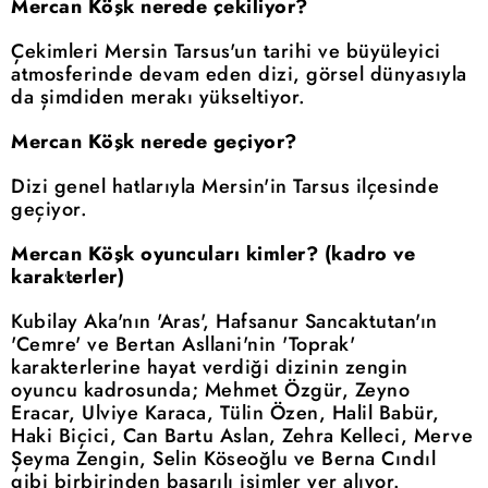
Mercan Köşk nerede çekiliyor?
Çekimleri Mersin Tarsus'un tarihi ve büyüleyici
atmosferinde devam eden dizi, görsel dünyasıyla
da şimdiden merakı yükseltiyor.
Mercan Köşk nerede geçiyor?
Dizi genel hatlarıyla Mersin'in Tarsus ilçesinde
geçiyor.
Mercan Köşk oyuncuları kimler? (kadro ve
karakterler)
Kubilay Aka'nın 'Aras', Hafsanur Sancaktutan'ın
'Cemre' ve Bertan Asllani'nin 'Toprak'
karakterlerine hayat verdiği dizinin zengin
oyuncu kadrosunda; Mehmet Özgür, Zeyno
Eracar, Ulviye Karaca, Tülin Özen, Halil Babür,
Haki Biçici, Can Bartu Aslan, Zehra Kelleci, Merve
Şeyma Zengin, Selin Köseoğlu ve Berna Cındıl
gibi birbirinden başarılı isimler yer alıyor.