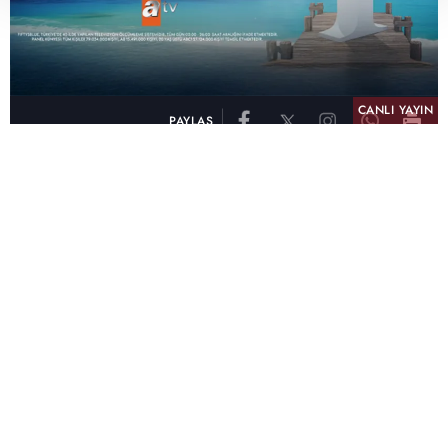
CANLI YAYIN
PAYLAŞ
atv, Türkiye'nin en çok izlenen televizyon kanalı
olma unvanını son 10 yıldır elinde tutmaya
devam ediyor. Fifty5 Blue Temmuz 2026
verilerine göre atv, Tüm Gün – Tüm Kişiler ve
Prime Time – Tüm Kişiler kategorilerinde ayı
birinci sırada tamamlayarak zirvedeki yerini
korudu.
32 yıldır televizyon dünyasına kazandırdığı
unutulmaz yapımlar, reyting rekorları kıran
dizileri, ilgiyle takip edilen programları ve
yayıncılıkta öncü projeleriyle Türk televizyon
tarihine damga vuran atv, başarısını Temmuz