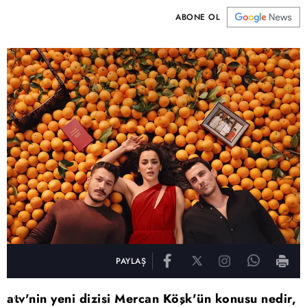
ABONE OL
PAYLAŞ
atv'nin yeni dizisi Mercan Köşk'ün konusu nedir,