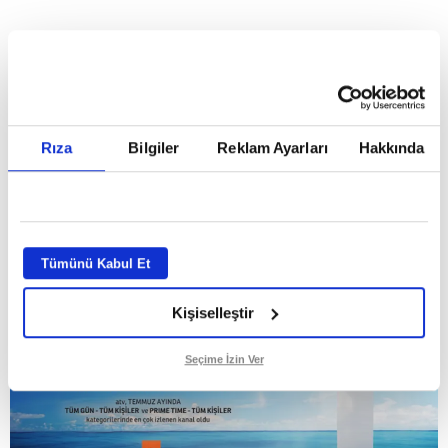
HABERLER
Temmuz ayının lideri atv
Temmuz ayının lideri atv
Rıza
Bilgiler
Reklam Ayarları
Hakkında
GİRİŞ TARİHİ:
01.08.2026 10:40
GÜNCELLEME TARİHİ:
02.08.2026 09:59
ABONE OL
Tümünü Kabul Et
Kişiselleştir
Seçime İzin Ver