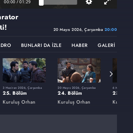
00:00
/
01:29
rator
ti!
20 Mayıs 2026, Çarşamba
20:00
ADRO
BUNLARI DA İZLE
HABER
GALERİ
3 Haziran 2026, Çarşamba
20 Mayıs 2026, Çarşamba
6 Mayıs 2026
25. Bölüm
24. Bölüm
23. Böl
Kuruluş Orhan
Kuruluş Orhan
Kuruluş 