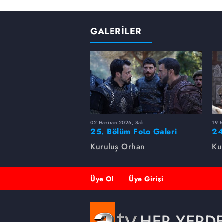
GALERİLER
02 Haziran 2026, Salı
19 M
25. Bölüm Foto Galeri
24
Kuruluş Orhan
Ku
Üye Ol
Üye Girişi
HER YERD