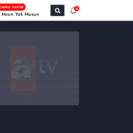
CANLI YAYIN
4
r Mısın Yok Musun