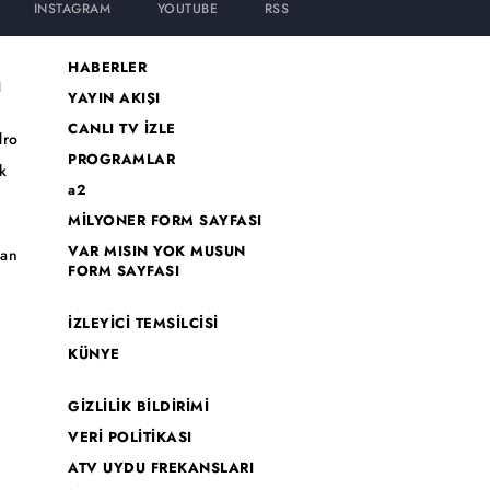
INSTAGRAM
YOUTUBE
RSS
HABERLER
I
YAYIN AKIŞI
CANLI TV İZLE
dro
PROGRAMLAR
k
a2
MİLYONER FORM SAYFASI
o
VAR MISIN YOK MUSUN
han
FORM SAYFASI
İZLEYİCİ TEMSİLCİSİ
KÜNYE
GİZLİLİK BİLDİRİMİ
VERİ POLİTİKASI
ATV UYDU FREKANSLARI