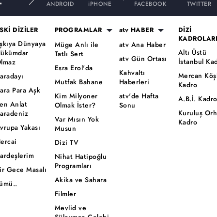
ANDROID
iPHONE
FACEBOOK
TWITTER
SKİ DİZİLER
PROGRAMLAR
atv HABER
DİZİ
KADROLAR
şkıya Dünyaya
Müge Anlı ile
atv Ana Haber
Altı Üstü
ükümdar
Tatlı Sert
atv Gün Ortası
İstanbul Ka
lmaz
Esra Erol'da
Kahvaltı
Mercan Köş
aradayı
Mutfak Bahane
Haberleri
Kadro
ara Para Aşk
Kim Milyoner
atv'de Hafta
A.B.İ. Kadr
en Anlat
Olmak İster?
Sonu
Kuruluş Or
aradeniz
Var Mısın Yok
Kadro
vrupa Yakası
Musun
ercai
Dizi TV
ardeşlerim
Nihat Hatipoğlu
Programları
ir Gece Masalı
Akika ve Sahara
ümü..
Filmler
Mevlid ve
Süleyman Çelebi