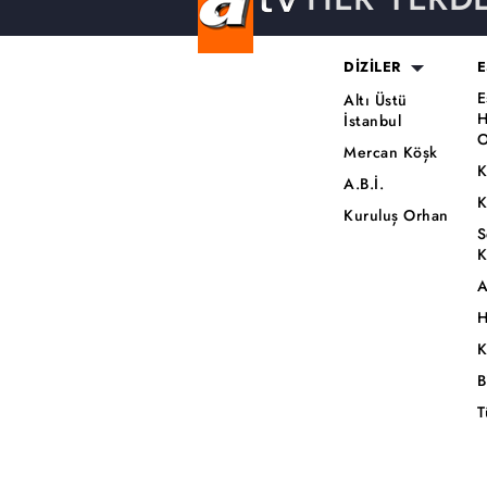
DİZİLER
E
E
Altı Üstü
H
İstanbul
O
Mercan Köşk
K
A.B.İ.
K
Kuruluş Orhan
S
K
A
H
K
B
T