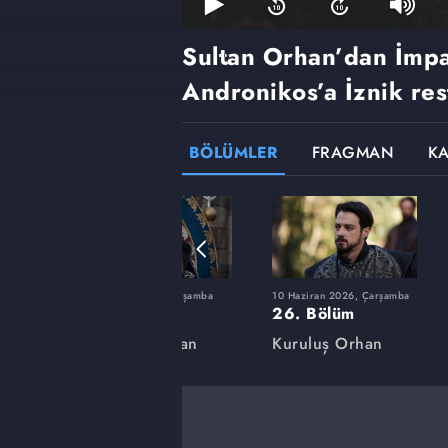
Sultan Orhan’dan İmpa
Andronikos’a İznik res
BÖLÜMLER
FRAGMAN
K
şamba
28 Ocak 2026, Çarşamba
10 Haziran 2026, Çarşamba
12. Bölüm
26. Bölüm
an
Kuruluş Orhan
Kuruluş Orhan