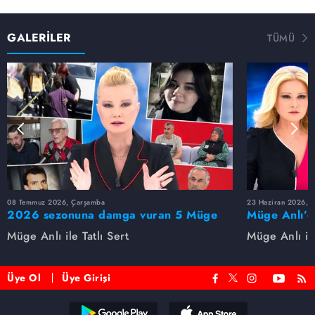
GALERİLER
TÜMÜ
08 Temmuz 2026, Çarşamba
23 Haziran 2026, S
2026 sezonuna damga vuran 5 Müge
Müge Anlı’d
Anlı dosyası...
dosyaları ve
Müge Anlı ile Tatlı Sert
Müge Anlı ile
etti!
Üye Ol
Üye Girişi