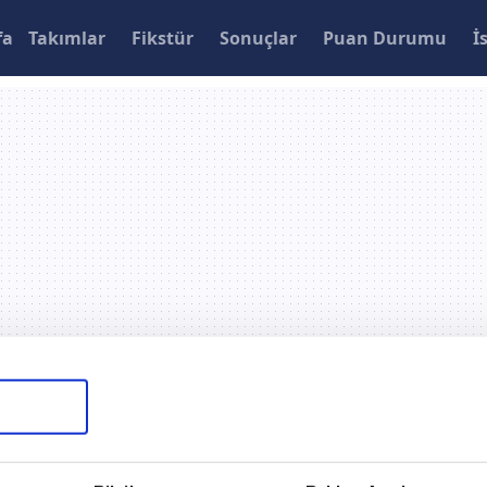
fa
Takımlar
Fikstür
Sonuçlar
Puan Durumu
İ
Tur
3. Tur
4. Tur
Gruplar
Çeyre
 1 - 2 1461 Trabzon (ÖZET)