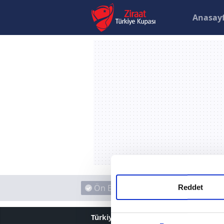
Anasay
Ön Eleme
1. Tur
2. 
Reddet
Türkiye Kupası
Videolar
Bursaspor