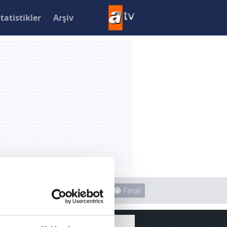
statistikler
Arşiv
k Final
Yarı Final
Final