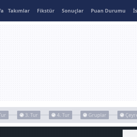
fa
Takımlar
Fikstür
Sonuçlar
Puan Durumu
İ
Tur
3. Tur
4. Tur
Gruplar
Çeyre