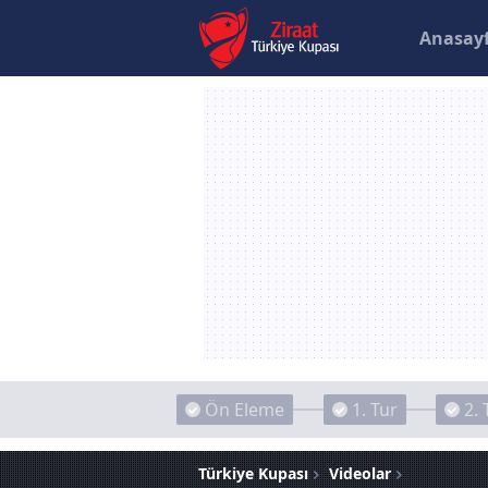
Anasay
Ön Eleme
1. Tur
2. 
Türkiye Kupası
Videolar