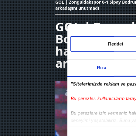
GOL | Zonguldakspor 0-1 Sipay Bodru
arkadaşını unutmadı
GOL | Zongul
Bodrum FK | 
Reddet
hayatını kay
arkadaşını u
Rıza
"Sitelerimizde reklam ve paza
Bu çerezler, kullanıcıların tara
Bu çerezlere izin vermeniz halin
deneyimi yaşatabiliriz. Bunu y
içerikleri sunabilmek adına el
noktasında tek gelir kalemimiz 