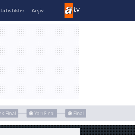
statistikler
Arşiv
k Final
Yarı Final
Final