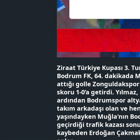
Her halükârda, kullanıcılar, bu 
Sizlere daha iyi bir hizmet sun
çerezler vasıtasıyla çeşitli kiş
amacıyla kullanılmaktadır. Diğer
reklam/pazarlama faaliyetlerinin
Ziraat Türkiye Kupası 3. T
Çerezlere ilişkin tercihlerinizi 
butonuna tıklayabilir,
Çerez Bi
Bodrum FK, 64. dakikada M
attığı golle Zonguldakspor
6698 sayılı Kişisel Verilerin 
skoru 1-0’a getirdi. Yılmaz,
mevzuata uygun olarak kullanılan
ardından Bodrumspor alty
takım arkadaşı olan ve he
yaşındayken Muğla'nın Bo
geçirdiği trafik kazası son
kaybeden Erdoğan Çakmak'ı