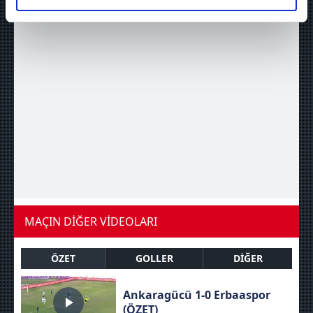
elimizden gelen çabayı gösterdiğimizi ve bu noktada,
reklamların maliyetlerimizi karşılamak noktasında tek gelir
kalemimiz olduğunu sizlere hatırlatmak isteriz.
Her halükârda, kullanıcılar, bu çerezlere izin vermedikleri
takdirde, kullanıcılara hedefli reklamlar
gösterilmeyecektir."
Sizlere daha iyi bir hizmet sunabilmek için İnternet
Sitemizde kendimize ve üçüncü kişilere ait çerezler
kullanılmaktadır. Bu çerezler vasıtasıyla çeşitli kişisel
verileriniz işlenmekte olup gerekli olan çerezler bilgi
toplumu hizmetlerinin sunulması amacıyla
MAÇIN DİĞER VİDEOLARI
kullanılmaktadır. Diğer çerezler, sitemizin daha işlevsel
kılınması ve kişiselleştirilmesi ve sizlere yönelik
ÖZET
GOLLER
DİĞER
reklam/pazarlama faaliyetlerinin yapılması, amaçlarıyla
sınırlı olarak açık rızanız dahilinde kullanılacaktır.
Ankaragücü 1-0 Erbaaspor
(ÖZET)
Çerezlere ilişkin tercihlerinizi aşağıda yer alan panel