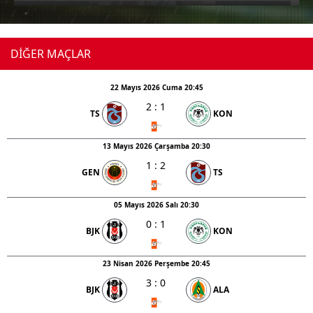
toplumu hizmetlerinin sunulması amacıyla
kullanılmaktadır. Diğer çerezler, sitemizin daha işlevsel
kılınması ve kişiselleştirilmesi ve sizlere yönelik
DİĞER MAÇLAR
reklam/pazarlama faaliyetlerinin yapılması, amaçlarıyla
sınırlı olarak açık rızanız dahilinde kullanılacaktır.
22 Mayıs 2026 Cuma 20:45
2
:
1
TS
KON
Çerezlere ilişkin tercihlerinizi aşağıda yer alan panel
vasıtasıyla belirleyebilirsiniz. Çerezlere ilişkin detaylı bilgi
13 Mayıs 2026 Çarşamba 20:30
için Ayarlar butonuna tıklayabilir,
Çerez Bilgilendirme
Metnimizi
ziyaret edebilirsiniz.
1
:
2
GEN
TS
6698 sayılı Kişisel Verilerin Korunması Kanunu uyarınca
05 Mayıs 2026 Salı 20:30
hazırlanmış Aydınlatma Metnimizi okumak ve sitemizde
0
:
1
BJK
KON
ilgili mevzuata uygun olarak kullanılan çerezlerle ilgili bilgi
almak için lütfen
tıklayınız
.
23 Nisan 2026 Perşembe 20:45
3
:
0
BJK
ALA