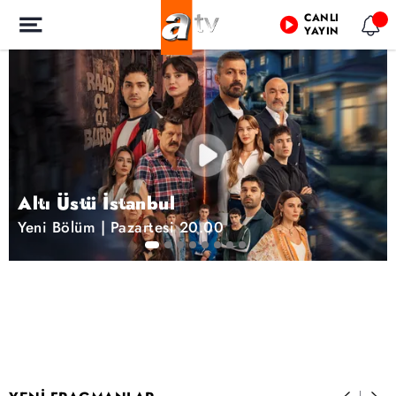
CANLI
YAYIN
Altı Üstü İstanbul
Yeni Bölüm | Pazartesi 20.00