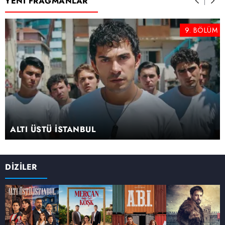
YENİ FRAGMANLAR
9. BÖLÜM
ALTI ÜSTÜ İSTANBUL
DİZİLER