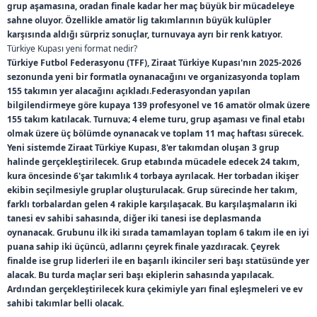
grup aşamasına, oradan finale kadar her maç büyük bir mücadeleye
Karakopru Belediye SK
3
9
5
sahne oluyor. Özellikle amatör lig takımlarının büyük kulüpler
karşısında aldığı sürpriz sonuçlar, turnuvaya ayrı bir renk katıyor.
Malatya Yesilyurt
3
9
5
Türkiye Kupası yeni format nedir?
Belediyespor
Türkiye Futbol Federasyonu (TFF), Ziraat Türkiye Kupası'nın 2025-2026
sezonunda yeni bir formatla oynanacağını ve organizasyonda toplam
Muğlaspor
4
9
2
155 takımın yer alacağını açıkladı.Federasyondan yapılan
bilgilendirmeye göre kupaya 139 profesyonel ve 16 amatör olmak üzere
12 Bingöl Spor
3
8
6
155 takım katılacak. Turnuva; 4 eleme turu, grup aşaması ve final etabı
olmak üzere üç bölümde oynanacak ve toplam 11 maç haftası sürecek.
Cankaya FK
4
8
8
Yeni sistemde Ziraat Türkiye Kupası, 8'er takımdan oluşan 3 grup
halinde gerçekleştirilecek. Grup etabında mücadele edecek 24 takım,
kura öncesinde 6'şar takımlık 4 torbaya ayrılacak. Her torbadan ikişer
Fatsa Belediyespor
3
8
7
ekibin seçilmesiyle gruplar oluşturulacak. Grup sürecinde her takım,
farklı torbalardan gelen 4 rakiple karşılaşacak. Bu karşılaşmaların iki
Galatasaray
5
8
5
tanesi ev sahibi sahasında, diğer iki tanesi ise deplasmanda
oynanacak. Grubunu ilk iki sırada tamamlayan toplam 6 takım ile en iyi
puana sahip iki üçüncü, adlarını çeyrek finale yazdıracak. Çeyrek
Giresunspor
2
8
2
finalde ise grup liderleri ile en başarılı ikinciler seri başı statüsünde yer
alacak. Bu turda maçlar seri başı ekiplerin sahasında yapılacak.
Rams Başakşehir FK
4
8
7
Ardından gerçekleştirilecek kura çekimiyle yarı final eşleşmeleri ve ev
sahibi takımlar belli olacak.
İstanbulspor
5
8
9