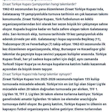
Ziraat Türkiye Kupası Şampiyonları hangi takımlardır?
BB Erzurumspor
5
11
9
1962-63 sezonundan bu yana düzenlenen Ziraat Türkiye Kupası'nda,
Galatasaray 19 şampiyonlukla turnuva tarihinin en çok kazanan takımı
konumunda. Ziraat Türkiye Kupası, Türk futbolunun en köklü
İkas Eyüpspor
6
11
7
organizasyonlarından biri olarak her sezon büyük bir çekişmeye sahne
oluyor. Kupada bugüne kadar en fazla zafere ulaşan takım Galatasaray
Fethiyespor
9
11
8
oldu. Sarı-kırmızılı ekip, turnuva tarihinde 19 kez şampiyonluk elde
ederek zirvede yer aldı. Galatasaray'ı kupa sayısında Beşiktaş (11),
Misirli.com.tr Karagümrük
5
10
8
Trabzonspor (9) ve Fenerbahçe (7) takip ediyor. 1962-63 sezonunda ilk
kez düzenlenen organizasyonda, Altay, Bursaspor ve Kocaelispor gibi
takımlar da geçmişte kupa sevinci yaşayan kulüpler arasında. Türkiye
Orduspor 1967
4
10
6
Kupası finali, her yıl sadece kupa zaferi için değil, aynı zamanda
Turkcell Süper Kupa'ya ve Avrupa kupalarına katılım hakkı kazanmak
Silifke Belediyespor
3
10
2
açısından da büyük önem taşıyor.
Ziraat Türkiye Kupası'nda hangi takımlar oynuyor?
Ziraat Türkiye Kupası'nın 2025-2026 sezonunda toplam 155 kulüp
Beyoğlu Yeni Çarşı
9
9
7
turnuvada mücadele edecek. Türkiye'nin en üst ligi olan Süper Lig'de
mücadele eden 20 takım doğrudan turnuvada yer alırken, TFF 1.
Bursaspor
3
9
4
Lig'den 18, TFF 2. Lig'den 36 takım eleme turlarına katılıyor. Türkiye
genelindeki amatör liglerden 16 takım ise elemeler aracılığıyla
Fenerbahçe
6
9
4
turnuvaya dahil oluyor. Bu geniş katılım, Türkiye Kupası'nı ülkenin en
kapsayıcı futbol organizasyonu haline getiriyor. Eleme turlarından