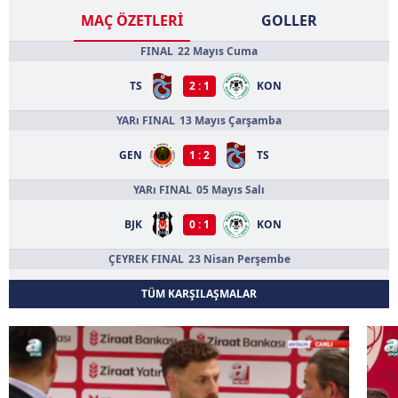
MAÇ ÖZETLERİ
GOLLER
FINAL
22 Mayıs Cuma
TS
KON
2 : 1
YARı FINAL
13 Mayıs Çarşamba
GEN
TS
1 : 2
YARı FINAL
05 Mayıs Salı
BJK
KON
0 : 1
ÇEYREK FINAL
23 Nisan Perşembe
BJK
ALA
TÜM KARŞILAŞMALAR
3 : 0
SAM
TS
0 : 0
ÇEYREK FINAL
22 Nisan Çarşamba