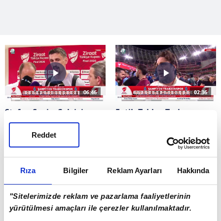
BJK
RIZ
4 : 1
HEA
KOC
1 : 0
BBE
KEÇ
4 : 2
GRUPLAR
03 Mart Salı
06:46
02:36
ALA
GAL
1 : 2
Stefan Savic: Çok iyi
Fatih Tekke: Trabzonspor
mücadele ettik
gibi bir camiayla her
kupaya adaysınız!
BAS
TS
2 : 4
Reddet
IAS
BOL
0 : 0
Rıza
Bilgiler
Reklam Ayarları
Hakkında
FET
KAR
0 : 2
02:37
00:49
"Sitelerimizde reklam ve pazarlama faaliyetlerinin
yürütülmesi amaçları ile çerezler kullanılmaktadır.
Trabzonspor, Ziraat
Benjamin Bouchouari: