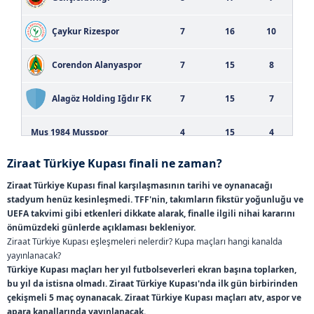
Çaykur Rizespor
7
16
10
Corendon Alanyaspor
7
15
8
Alagöz Holding Iğdır FK
7
15
7
Mus 1984 Musspor
4
15
4
Ziraat Türkiye Kupası finali ne zaman?
Keçiörengücü
6
13
15
Ziraat Türkiye Kupası final karşılaşmasının tarihi ve oynanacağı
stadyum henüz kesinleşmedi. TFF'nin, takımların fikstür yoğunluğu ve
Beşiktaş
7
13
4
UEFA takvimi gibi etkenleri dikkate alarak, finalle ilgili nihai kararını
önümüzdeki günlerde açıklaması bekleniyor.
Gaziantep FK
7
12
10
Ziraat Türkiye Kupası eşleşmeleri nelerdir? Kupa maçları hangi kanalda
yayınlanacak?
Samsunspor
5
12
3
Türkiye Kupası maçları her yıl futbolseverleri ekran başına toplarken,
bu yıl da istisna olmadı. Ziraat Türkiye Kupası'nda ilk gün birbirinden
çekişmeli 5 maç oynanacak. Ziraat Türkiye Kupası maçları atv, aspor ve
Sipay Bodrum FK
8
11
8
apara kanallarında yayınlanacak.