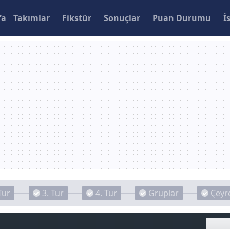
fa
Takımlar
Fikstür
Sonuçlar
Puan Durumu
İ
Tur
3. Tur
4. Tur
Gruplar
Çeyre