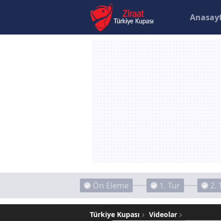
Anasay
Ön Eleme
1. Tur
2. 
Türkiye Kupası
Videolar