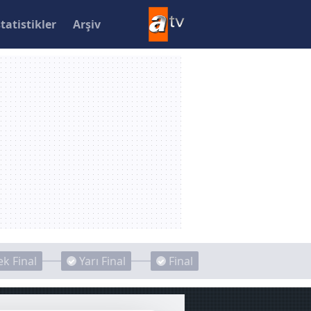
statistikler
Arşiv
k Final
Yarı Final
Final