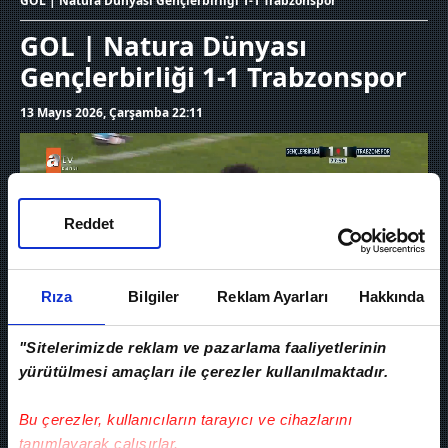
GOL | Natura Dünyası Gençlerbirliği 1-1 Trabzonspor
GOL | Natura Dünyası
Gençlerbirliği 1-1 Trabzonspor
13 Mayıs 2026, Çarşamba 22:11
Reddet
Rıza
Bilgiler
Reklam Ayarları
Hakkında
"Sitelerimizde reklam ve pazarlama faaliyetlerinin
yürütülmesi amaçları ile çerezler kullanılmaktadır.
Bu çerezler, kullanıcıların tarayıcı ve cihazlarını
Ziraat Türkiye Kupası yarı final maçında
tanımlayarak çalışırlar.