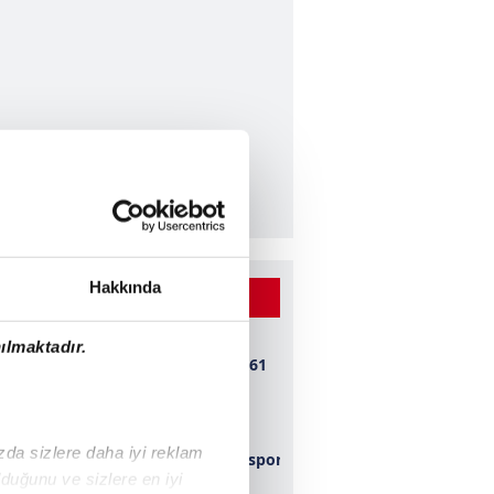
Hakkında
 BEĞENİLEN VİDEOLAR
ılmaktadır.
Bursaspor 1-0 1461
Trabzon
ızda sizlere daha iyi reklam
Kahramanmaraşspor
duğunu ve sizlere en iyi
2-0 Konyaspor