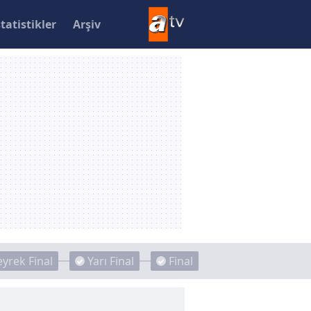
statistikler
Arşiv
yrek Final
Yarı Final
Final