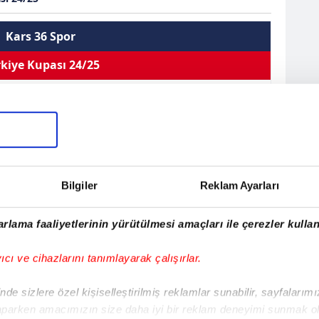
Kars 36 Spor
kiye Kupası 24/25
 Berat Karaali
Defans
Kullandığı Ayak
Sağ
Sarı Kart 0
0
0
0
Çift Kart 0
Bilgiler
Reklam Ayarları
EN
sistler
Oynama
İlk 11
Kırmızı Kart 0
rlama faaliyetlerinin yürütülmesi amaçları ile çerezler kullan
Berat Karaali
yıcı ve cihazlarını tanımlayarak çalışırlar.
994
de sizlere özel kişiselleştirilmiş reklamlar sunabilir, sayfalarım
e
aparken amacımızın size daha iyi bir reklam deneyimi sunmak ol