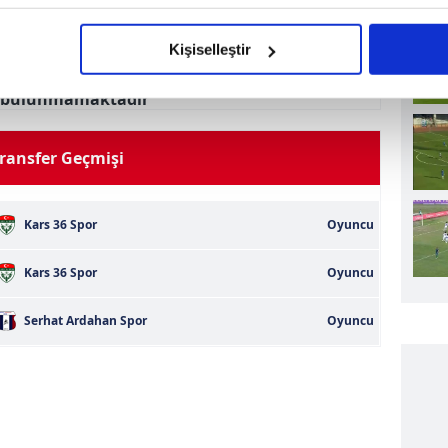
imizden gelen çabayı gösterdiğimizi ve bu noktada, reklamların ma
olduğunu sizlere hatırlatmak isteriz.
rmansı Türkiye Kupası 24/25
Kişiselleştir
çerezlere izin vermedikleri takdirde, kullanıcılara hedefli reklaml
i bulunmamaktadır
abilmek için İnternet Sitemizde kendimize ve üçüncü kişilere ait 
isel verileriniz işlenmekte olup gerekli olan çerezler bilgi toplum
ransfer Geçmişi
 çerezler, sitemizin daha işlevsel kılınması ve kişiselleştirilmes
 yapılması, amaçlarıyla sınırlı olarak açık rızanız dahilinde kulla
Kars 36 Spor
Oyuncu
aşağıda yer alan panel vasıtasıyla belirleyebilirsiniz. Çerezlere iliş
Kars 36 Spor
Oyuncu
lgilendirme Metnimizi
ziyaret edebilirsiniz.
Serhat Ardahan Spor
Oyuncu
Korunması Kanunu uyarınca hazırlanmış Aydınlatma Metnimizi okum
 çerezlerle ilgili bilgi almak için lütfen
tıklayınız
.