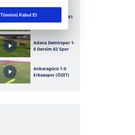
liyetlerimizi karşılamak
Tümünü Kabul Et
Bursaspor 1-1 1461
Trabzon
ar gösterilmeyecektir."
çerezler kullanılmaktadır. Bu
Adana Demirspor 1-
u hizmetlerinin sunulması
0 Dersim 62 Spor
i ve sizlere yönelik
nılacaktır.
Ankaragücü 1-0
Erbaaspor (ÖZET)
kin detaylı bilgi için Ayarlar
ak ve sitemizde ilgili