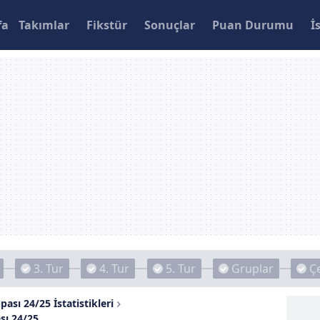
fa
Takımlar
Fikstür
Sonuçlar
Puan Durumu
İ
3. Tur
4. Tur
5. Tur
Gruplar
Çe
pası 24/25 İstatistikleri
sı 24/25