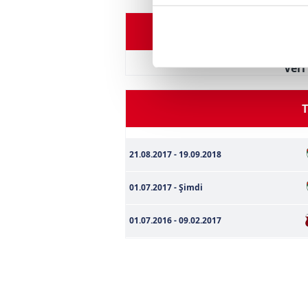
içerikleri sunabilmek adına el
noktasında tek gelir kalemimiz 
Oyuncu Perfo
Her halükârda, kullanıcılar, bu 
Ver
Sizlere daha iyi bir hizmet sun
çerezler vasıtasıyla çeşitli kiş
T
amacıyla kullanılmaktadır. Diğer
reklam/pazarlama faaliyetlerinin
21.08.2017 - 19.09.2018
Çerezlere ilişkin tercihlerinizi 
01.07.2017 - Şimdi
butonuna tıklayabilir,
Çerez Bi
01.07.2016 - 09.02.2017
6698 sayılı Kişisel Verilerin 
mevzuata uygun olarak kullanılan