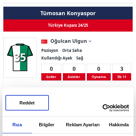
Tümosan Konyaspor
Türkiye Kupası 24/25
Oğulcan Ulgun
Pozisyon
Orta Saha
35
Kullandığı Ayak
Sağ
0
0
0
3
Goller
Asistler
Oynama
İlk 11
Sarı Kart 2
Çift Kart 0
Kırmızı Kart 0
Reddet
Adı Soyadı
Oğulcan Ulgun
Doğum Tarihi
11.05.1998
Rıza
Bilgiler
Reklam Ayarları
Hakkında
Ülke
Türkiye