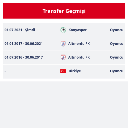
Sizlere daha iyi bir hizmet sunabilmek için İnternet
Transfer Geçmişi
Sitemizde kendimize ve üçüncü kişilere ait çerezler
kullanılmaktadır. Bu çerezler vasıtasıyla çeşitli kişisel
verileriniz işlenmekte olup gerekli olan çerezler bilgi
Konyaspor
01.07.2021 - Şimdi
Oyuncu
toplumu hizmetlerinin sunulması amacıyla
kullanılmaktadır. Diğer çerezler, sitemizin daha işlevsel
01.01.2017 - 30.06.2021
Altınordu FK
Oyuncu
kılınması ve kişiselleştirilmesi ve sizlere yönelik
reklam/pazarlama faaliyetlerinin yapılması, amaçlarıyla
01.07.2016 - 30.06.2017
Altınordu FK
Oyuncu
sınırlı olarak açık rızanız dahilinde kullanılacaktır.
-
Türkiye
Oyuncu
Çerezlere ilişkin tercihlerinizi aşağıda yer alan panel
vasıtasıyla belirleyebilirsiniz. Çerezlere ilişkin detaylı bilgi
için Ayarlar butonuna tıklayabilir,
Çerez Bilgilendirme
Metnimizi
ziyaret edebilirsiniz.
6698 sayılı Kişisel Verilerin Korunması Kanunu uyarınca
hazırlanmış Aydınlatma Metnimizi okumak ve sitemizde
ilgili mevzuata uygun olarak kullanılan çerezlerle ilgili bilgi