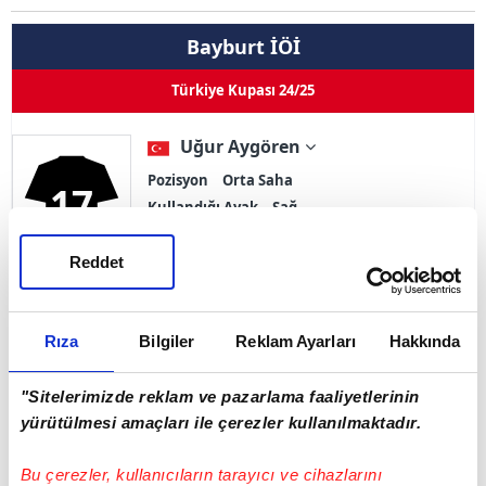
Bayburt İÖİ
Türkiye Kupası 24/25
Uğur Aygören
Pozisyon
Orta Saha
17
Kullandığı Ayak
Sağ
0
0
0
0
Reddet
Goller
Asistler
Oynama
İlk 11
Sarı Kart 0
Çift Kart 0
Kırmızı Kart 0
Rıza
Bilgiler
Reklam Ayarları
Hakkında
Adı Soyadı
Uğur Aygören
"Sitelerimizde reklam ve pazarlama faaliyetlerinin
yürütülmesi amaçları ile çerezler kullanılmaktadır.
Doğum Tarihi
08.07.1994
Ülke
Türkiye
Bu çerezler, kullanıcıların tarayıcı ve cihazlarını