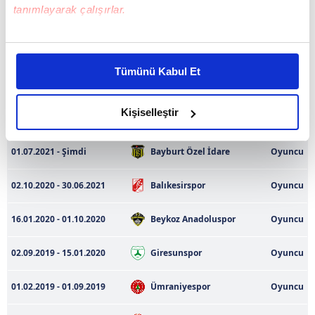
tanımlayarak çalışırlar.
Oyuncu Performansı Türkiye Kupası 24/25
Bu çerezlere izin vermeniz halinde sizlere özel
kişiselleştirilmiş reklamlar sunabilir, sayfalarımızda sizlere
Veri bulunmamaktadır
Tümünü Kabul Et
daha iyi reklam deneyimi yaşatabiliriz. Bunu yaparken
amacımızın size daha iyi bir reklam deneyimi sunmak
Transfer Geçmişi
olduğunu ve sizlere en iyi içerikleri sunabilmek adına
Kişiselleştir
elimizden gelen çabayı gösterdiğimizi ve bu noktada,
reklamların maliyetlerimizi karşılamak noktasında tek gelir
01.07.2021 - Şimdi
Bayburt Özel İdare
Oyuncu
kalemimiz olduğunu sizlere hatırlatmak isteriz.
02.10.2020 - 30.06.2021
Balıkesirspor
Oyuncu
Her halükârda, kullanıcılar, bu çerezlere izin vermedikleri
takdirde, kullanıcılara hedefli reklamlar
16.01.2020 - 01.10.2020
Beykoz Anadoluspor
Oyuncu
gösterilmeyecektir."
02.09.2019 - 15.01.2020
Giresunspor
Oyuncu
Sizlere daha iyi bir hizmet sunabilmek için İnternet
Sitemizde kendimize ve üçüncü kişilere ait çerezler
01.02.2019 - 01.09.2019
Ümraniyespor
Oyuncu
kullanılmaktadır. Bu çerezler vasıtasıyla çeşitli kişisel
verileriniz işlenmekte olup gerekli olan çerezler bilgi