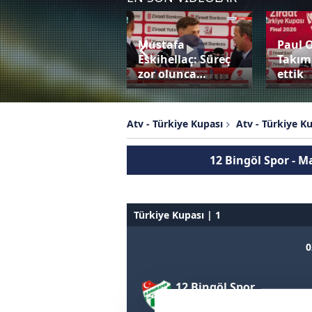
Mustafa
Paul 
Bardhi penaltıyı
Eskihellaç: Süreç
Takım
değerlendiremedi!
zor olunca…
ettik
Atv - Türkiye Kupası
Atv - Türkiye K
12 Bingöl Spor - M
Türkiye Kupası | 1
0
12 Bingöl Spor