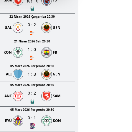
SAM
TS
u hizmetlerinin sunulması
P: 1 - 3
i ve sizlere yönelik
nılacaktır.
22 Nisan 2026 Çarşamba 20:30
0
:
2
GAL
GEN
kin detaylı bilgi için Ayarlar
21 Nisan 2026 Salı 20:30
1
:
0
ak ve sitemizde ilgili
KON
FB
05 Mart 2026 Perşembe 20:30
1
:
3
ALI
GEN
05 Mart 2026 Perşembe 20:30
0
:
2
ANT
SAM
05 Mart 2026 Perşembe 20:30
0
:
1
EYÜ
KON