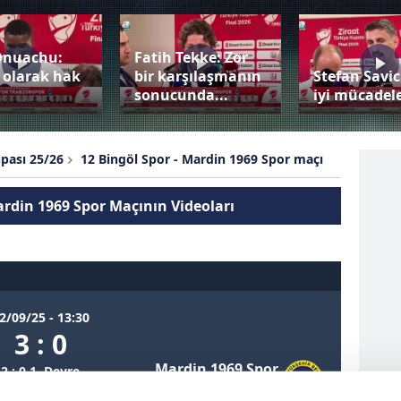
Onuachu:
Fatih Tekke: Zor
 olarak hak
bir karşılaşmanın
Stefan Savic
sonucunda...
iyi mücadele
upası 25/26
12 Bingöl Spor - Mardin 1969 Spor maçı
ardin 1969 Spor Maçının Videoları
2/09/25 - 13:30
3 : 0
Mardin 1969 Spor
2 : 0 1. Devre
0 : 0 1. Devre