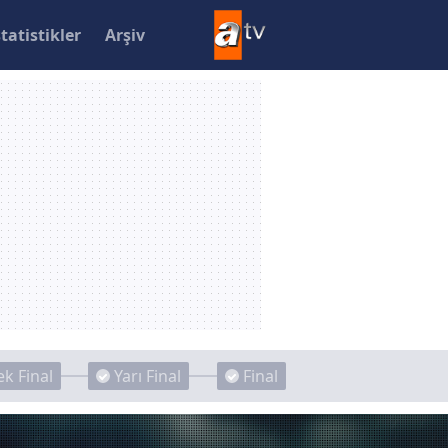
statistikler
Arşiv
k Final
Yarı Final
Final