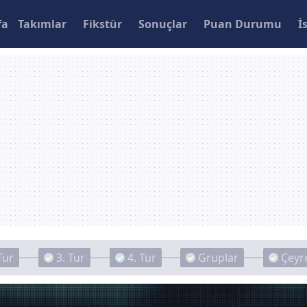
fa
Takımlar
Fikstür
Sonuçlar
Puan Durumu
İ
Tur
3. Tur
4. Tur
Gruplar
Çeyre