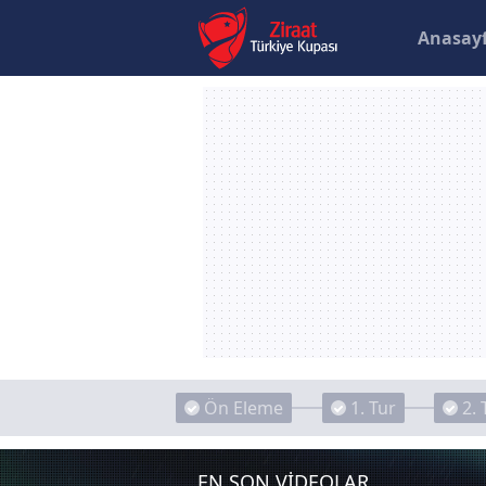
Anasay
Ön Eleme
1. Tur
2. 
EN SON VİDEOLAR