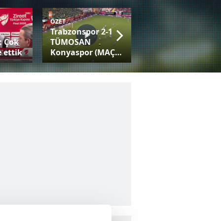
ÖZET
Trabzonspor 2-1
Fatih Tekke:
: Çok
TÜMOSAN
Trabzonspor gibi
 ettik
Konyaspor (MAÇ
bir camiayla her
SONUCU-ÖZET)
kupaya adaysınız!