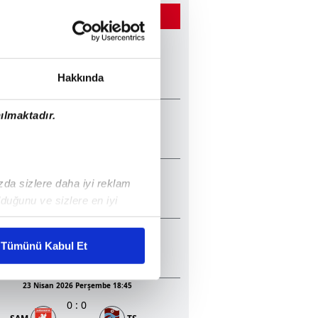
ĞER MAÇLAR
22 Mayıs 2026 Cuma 20:45
2
:
1
TS
KON
Hakkında
13 Mayıs 2026 Çarşamba 20:30
ılmaktadır.
1
:
2
GEN
TS
05 Mayıs 2026 Salı 20:30
ızda sizlere daha iyi reklam
0
:
1
BJK
KON
duğunu ve sizlere en iyi
liyetlerimizi karşılamak
23 Nisan 2026 Perşembe 20:45
3
:
0
Tümünü Kabul Et
BJK
ALA
ar gösterilmeyecektir."
23 Nisan 2026 Perşembe 18:45
çerezler kullanılmaktadır. Bu
0
:
0