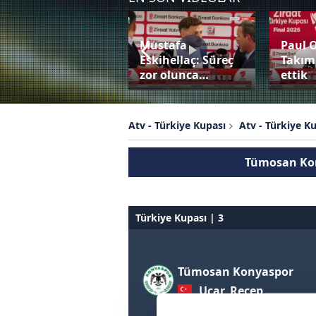
Mustafa
Paul 
Bardhi penaltıyı
Eskihellaç: Süreç
Takım
değerlendiremedi!
zor olunca…
ettik
Atv - Türkiye Kupası
Atv - Türkiye K
Tümosan Kon
Türkiye Kupası | 3
Tümosan Konyaspor
Ucar, Recep