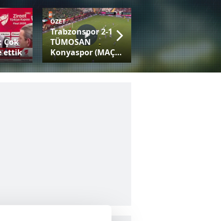
ÖZET
Trabzonspor 2-1
Fatih Tekke:
: Çok
TÜMOSAN
Trabzonspor gibi
 ettik
Konyaspor (MAÇ
bir camiayla her
SONUCU-ÖZET)
kupaya adaysınız!