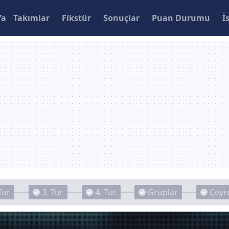
fa
Takımlar
Fikstür
Sonuçlar
Puan Durumu
İ
Tur
3. Tur
4. Tur
Gruplar
Çeyre