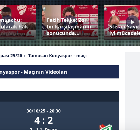
Onuachu:
Fatih Tekke: Zor
 olarak hak
bir karşılaşmanın
Stefan Savic
sonucunda...
iyi mücadele
upası 25/26
Tümosan Konyaspor - maçı
yaspor - Maçının Videoları
30/10/25 - 20:30
4 : 2
2 : 1 1. Devre
2 : 1 2. Devre