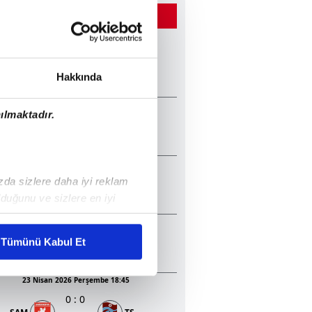
ĞER MAÇLAR
22 Mayıs 2026 Cuma 20:45
2
:
1
TS
KON
Hakkında
13 Mayıs 2026 Çarşamba 20:30
ılmaktadır.
1
:
2
GEN
TS
05 Mayıs 2026 Salı 20:30
ızda sizlere daha iyi reklam
0
:
1
BJK
KON
duğunu ve sizlere en iyi
liyetlerimizi karşılamak
23 Nisan 2026 Perşembe 20:45
3
:
0
Tümünü Kabul Et
BJK
ALA
ar gösterilmeyecektir."
23 Nisan 2026 Perşembe 18:45
çerezler kullanılmaktadır. Bu
0
:
0