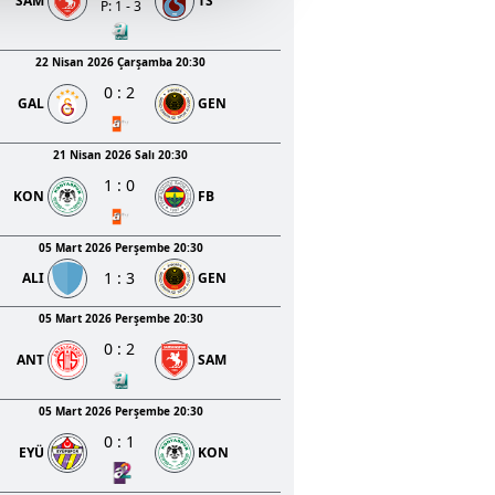
SAM
TS
u hizmetlerinin sunulması
P: 1 - 3
i ve sizlere yönelik
nılacaktır.
22 Nisan 2026 Çarşamba 20:30
0
:
2
GAL
GEN
kin detaylı bilgi için Ayarlar
21 Nisan 2026 Salı 20:30
1
:
0
ak ve sitemizde ilgili
KON
FB
05 Mart 2026 Perşembe 20:30
1
:
3
ALI
GEN
05 Mart 2026 Perşembe 20:30
0
:
2
ANT
SAM
05 Mart 2026 Perşembe 20:30
0
:
1
EYÜ
KON