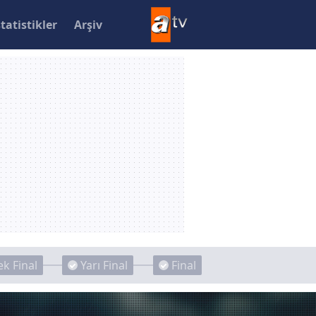
statistikler
Arşiv
k Final
Yarı Final
Final