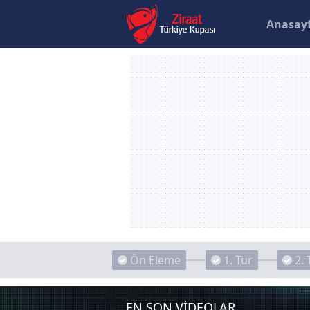
Anasay
Ön Eleme
1. Tur
2. 
EN SON VİDEOLAR