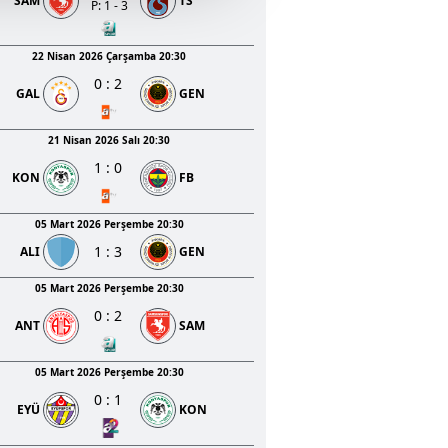
SAM
TS
u hizmetlerinin sunulması
P: 1 - 3
i ve sizlere yönelik
nılacaktır.
22 Nisan 2026 Çarşamba 20:30
0
:
2
GAL
GEN
kin detaylı bilgi için Ayarlar
21 Nisan 2026 Salı 20:30
1
:
0
ak ve sitemizde ilgili
KON
FB
05 Mart 2026 Perşembe 20:30
1
:
3
ALI
GEN
05 Mart 2026 Perşembe 20:30
0
:
2
ANT
SAM
05 Mart 2026 Perşembe 20:30
0
:
1
EYÜ
KON