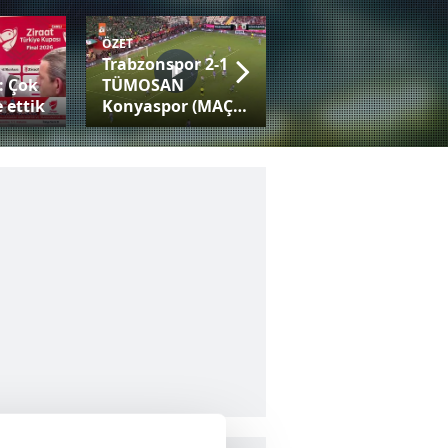
ÖZET
Trabzonspor 2-1
Fatih Tekke:
: Çok
TÜMOSAN
Trabzonspor gibi
 ettik
Konyaspor (MAÇ
bir camiayla her
SONUCU-ÖZET)
kupaya adaysınız!