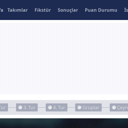
fa
Takımlar
Fikstür
Sonuçlar
Puan Durumu
İ
Tur
3. Tur
4. Tur
Gruplar
Çeyre