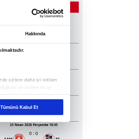
ĞER MAÇLAR
22 Mayıs 2026 Cuma 20:45
2
:
1
TS
KON
Hakkında
13 Mayıs 2026 Çarşamba 20:30
ılmaktadır.
1
:
2
GEN
TS
05 Mayıs 2026 Salı 20:30
ızda sizlere daha iyi reklam
0
:
1
BJK
KON
duğunu ve sizlere en iyi
liyetlerimizi karşılamak
23 Nisan 2026 Perşembe 20:45
3
:
0
Tümünü Kabul Et
BJK
ALA
ar gösterilmeyecektir."
23 Nisan 2026 Perşembe 18:45
çerezler kullanılmaktadır. Bu
0
:
0