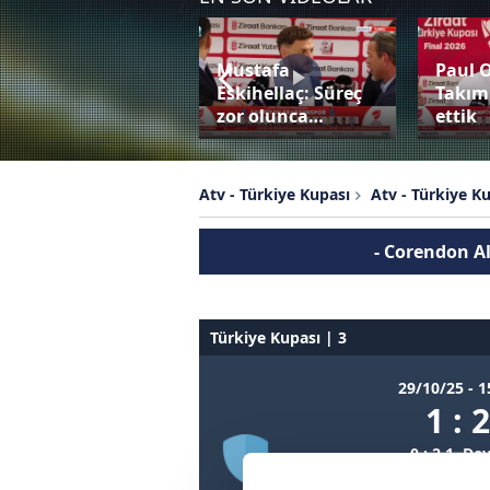
Mustafa
Paul 
Bardhi penaltıyı
Eskihellaç: Süreç
Takım
değerlendiremedi!
zor olunca…
ettik
Atv - Türkiye Kupası
Atv - Türkiye K
- Corendon A
Türkiye Kupası | 3
29/10/25 - 1
1 : 
0 : 2 1. De
1 : 0 2. De