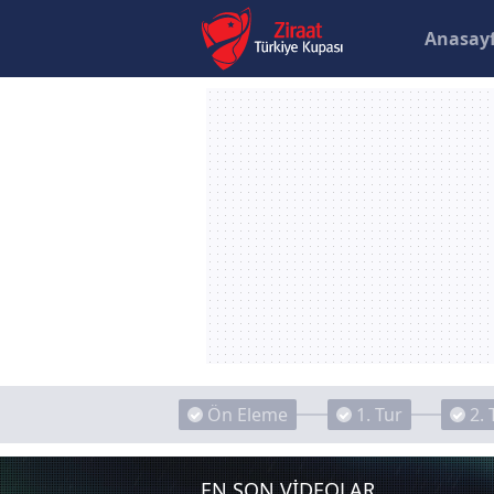
Anasay
Ön Eleme
1. Tur
2. 
EN SON VİDEOLAR