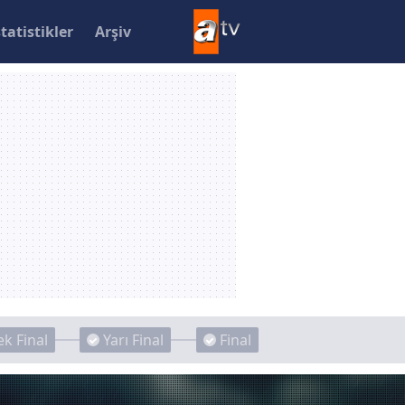
statistikler
Arşiv
k Final
Yarı Final
Final