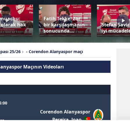
Onuachu:
Fatih Tekke: Zor
 olarak hak
bir karşılaşmanın
Stefan Savic
sonucunda...
iyi mücadele
upası 25/26
- Corendon Alanyaspor maçı
lanyaspor Maçının Videoları
5:00
2
Corendon Alanyaspor
Pereira, Joao
vre
vre