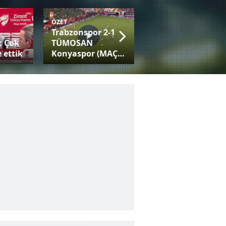
ÖZET
Trabzonspor 2-1
Fatih Tekke:
: Çok
TÜMOSAN
Trabzonspor gibi
 ettik
Konyaspor (MAÇ
bir camiayla her
SONUCU-ÖZET)
kupaya adaysınız!