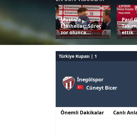
Mustafa
Paul 
Bardhi penaltıyı
Eskihellaç: Süreç
Takım
değerlendiremedi!
zor olunca…
ettik
Türkiye Kupası | 1
İnegölspor
Cüneyt Bicer
Önemli Dakikalar
Canlı Anl