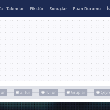
fa
Takımlar
Fikstür
Sonuçlar
Puan Durumu
İ
Tur
3. Tur
4. Tur
Gruplar
Çeyre