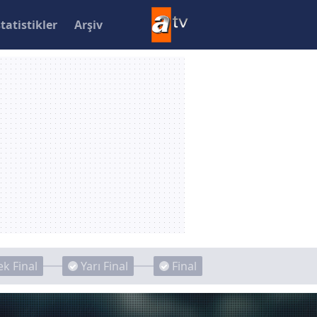
statistikler
Arşiv
k Final
Yarı Final
Final