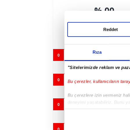
% 00
Reddet
Rıza
0
"Sitelerimizde reklam ve paza
0
Bu çerezler, kullanıcıların tara
Bu çerezlere izin vermeniz halin
deneyimi yaşatabiliriz. Bunu y
0
içerikleri sunabilmek adına el
noktasında tek gelir kalemimiz 
0