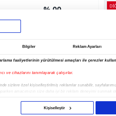
Dİ
% 00
Gol Girişimi
Bilgiler
Reklam Ayarları
0
İsabetli Vuruş
rlama faaliyetlerinin yürütülmesi amaçları ile çerezler kullan
0
yıcı ve cihazlarını tanımlayarak çalışırlar.
İsabetsiz Vuruş
de sizlere özel kişiselleştirilmiş reklamlar sunabilir, sayfalarım
aparken amacımızın size daha iyi bir reklam deneyimi sunmak ol
0
imizden gelen çabayı gösterdiğimizi ve bu noktada, reklamların ma
olduğunu sizlere hatırlatmak isteriz.
Köşe Vuruşları
Kişiselleştir
0