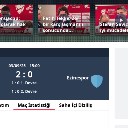
Onuachu:
Fatih Tekke: Zor
 olarak hak
bir karşılaşmanın
Stefan Savic
sonucunda...
iyi mücadele
03/09/25 - 15:00
2 : 0
Ezinespor
1 : 0 1. Devre
1 : 0 2. Devre
atım
Maç İstatistiği
Saha İçi Diziliş