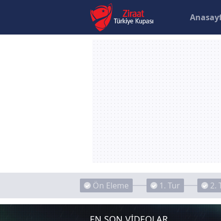
Anasay
Ön Eleme
1. Tur
2. 
EN SON VİDEOLAR