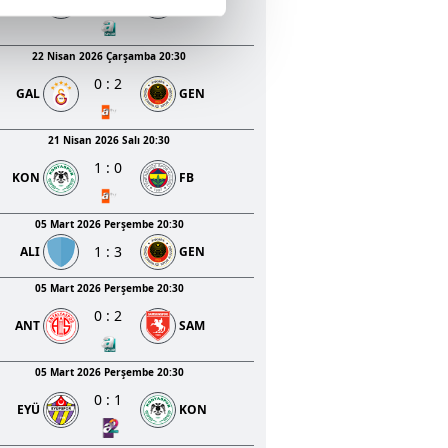
SAM
TS
ar gösterilmeyecektir."
P: 1 - 3
çerezler kullanılmaktadır. Bu
22 Nisan 2026 Çarşamba 20:30
u hizmetlerinin sunulması
0
:
2
GAL
GEN
i ve sizlere yönelik
nılacaktır.
21 Nisan 2026 Salı 20:30
1
:
0
kin detaylı bilgi için Ayarlar
KON
FB
05 Mart 2026 Perşembe 20:30
ak ve sitemizde ilgili
1
:
3
ALI
GEN
05 Mart 2026 Perşembe 20:30
0
:
2
ANT
SAM
05 Mart 2026 Perşembe 20:30
0
:
1
EYÜ
KON