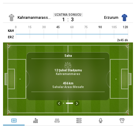
UZATMA SONUCU
Kahramanmarasspor
Erzurum
1
:
3
0
15
30
45
60
75
90
105
120
KAH
ERZ
2
x
45
dk
Saha
12 Şubat Stadyumu
Kahramanmaras
456
km
Sahalar Arası Mesafe