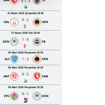
SAM
TS
u hizmetlerinin sunulması
P: 1 - 3
i ve sizlere yönelik
nılacaktır.
22 Nisan 2026 Çarşamba 20:30
0
:
2
GAL
GEN
kin detaylı bilgi için Ayarlar
21 Nisan 2026 Salı 20:30
1
:
0
ak ve sitemizde ilgili
KON
FB
05 Mart 2026 Perşembe 20:30
1
:
3
ALI
GEN
05 Mart 2026 Perşembe 20:30
0
:
2
ANT
SAM
05 Mart 2026 Perşembe 20:30
0
:
1
EYÜ
KON