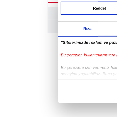
Reddet
Rıza
"Sitelerimizde reklam ve paza
Bu çerezler, kullanıcıların tara
Bu çerezlere izin vermeniz halin
deneyimi yaşatabiliriz. Bunu y
içerikleri sunabilmek adına el
noktasında tek gelir kalemimiz 
Her halükârda, kullanıcılar, bu 
Sizlere daha iyi bir hizmet sun