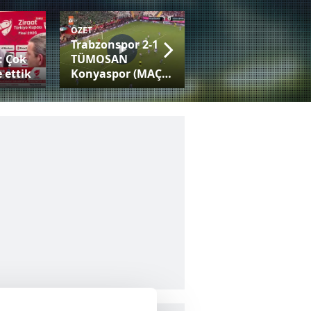
ÖZET
Trabzonspor 2-1
Fatih Tekke:
: Çok
TÜMOSAN
Trabzonspor gibi
 ettik
Konyaspor (MAÇ
bir camiayla her
SONUCU-ÖZET)
kupaya adaysınız!