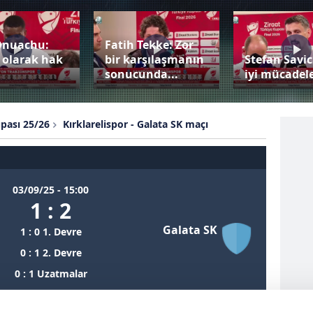
Onuachu:
Fatih Tekke: Zor
 olarak hak
bir karşılaşmanın
Stefan Savic
sonucunda...
iyi mücadele
upası 25/26
Kırklarelispor - Galata SK maçı
03/09/25 - 15:00
1 : 2
Galata SK
1 : 0 1. Devre
0 : 1 2. Devre
0 : 1 Uzatmalar
atım
Maç İstatistiği
Saha İçi Diziliş