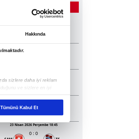
ĞER MAÇLAR
22 Mayıs 2026 Cuma 20:45
2
:
1
TS
KON
Hakkında
13 Mayıs 2026 Çarşamba 20:30
ılmaktadır.
1
:
2
GEN
TS
05 Mayıs 2026 Salı 20:30
ızda sizlere daha iyi reklam
0
:
1
BJK
KON
duğunu ve sizlere en iyi
liyetlerimizi karşılamak
23 Nisan 2026 Perşembe 20:45
3
:
0
Tümünü Kabul Et
BJK
ALA
ar gösterilmeyecektir."
23 Nisan 2026 Perşembe 18:45
çerezler kullanılmaktadır. Bu
0
:
0