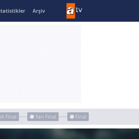
statistikler
Arşiv
k Final
Yarı Final
Final