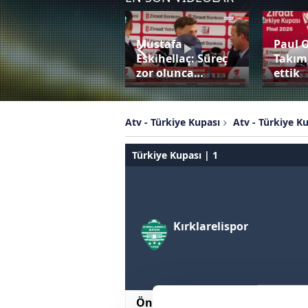
Mustafa
Paul 
Bardhi penaltıyı
Eskihellaç: Süreç
Takım
değerlendiremedi!
zor olunca…
ettik
Atv - Türkiye Kupası
Atv - Türkiye K
Türkiye Kupası | 1
Kırklarelispor
Önemli Dakikalar
Canlı Anl