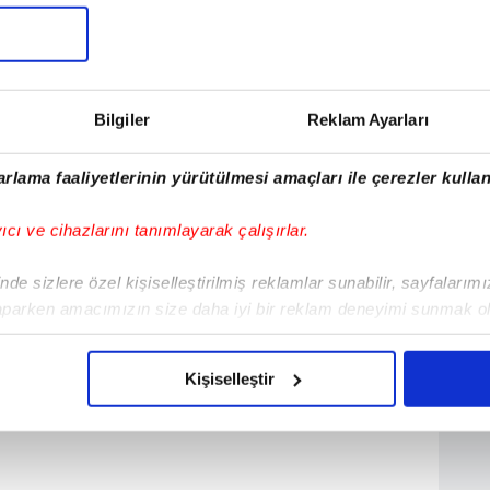
Dİ
Maç Sonucu
1: 2
Başladı
Bilgiler
Reklam Ayarları
rlama faaliyetlerinin yürütülmesi amaçları ile çerezler kullan
yıcı ve cihazlarını tanımlayarak çalışırlar.
de sizlere özel kişiselleştirilmiş reklamlar sunabilir, sayfalarım
aparken amacımızın size daha iyi bir reklam deneyimi sunmak ol
imizden gelen çabayı gösterdiğimizi ve bu noktada, reklamların ma
olduğunu sizlere hatırlatmak isteriz.
Kişiselleştir
çerezlere izin vermedikleri takdirde, kullanıcılara hedefli reklaml
abilmek için İnternet Sitemizde kendimize ve üçüncü kişilere ait 