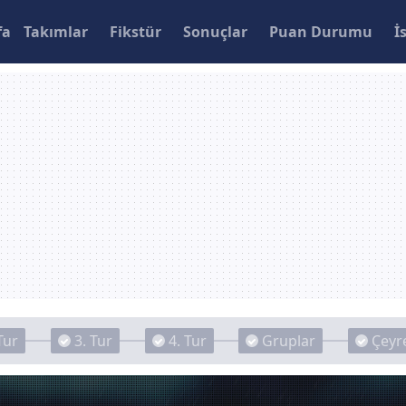
fa
Takımlar
Fikstür
Sonuçlar
Puan Durumu
İ
Tur
3. Tur
4. Tur
Gruplar
Çeyre