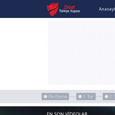
Anasay
Ön Eleme
1. Tur
2. 
EN SON VİDEOLAR