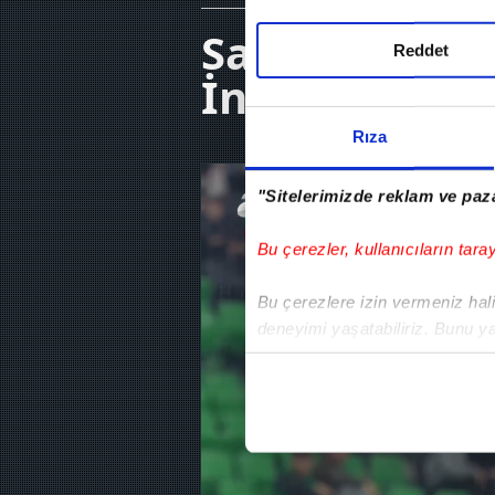
Sakaryaspor 
Reddet
İnegölspor (
Rıza
"Sitelerimizde reklam ve paza
Bu çerezler, kullanıcıların tara
Bu çerezlere izin vermeniz halin
deneyimi yaşatabiliriz. Bunu y
içerikleri sunabilmek adına el
noktasında tek gelir kalemimiz 
Her halükârda, kullanıcılar, bu 
Sizlere daha iyi bir hizmet sun