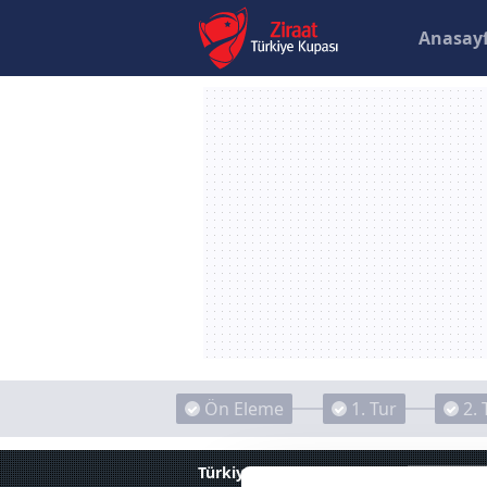
Anasay
Ön Eleme
1. Tur
2. 
Türkiye Kupası
Videolar
Sakaryasp