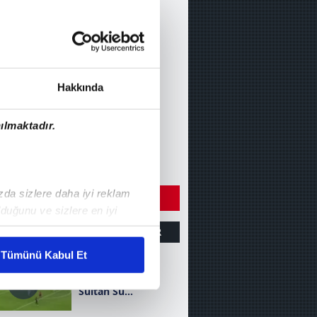
Hakkında
ılmaktadır.
ızda sizlere daha iyi reklam
ÇIN DİĞER VİDEOLARI
duğunu ve sizlere en iyi
liyetlerimizi karşılamak
ZET
GOLLER
DİĞER
Tümünü Kabul Et
Sakaryaspor 4-0
ar gösterilmeyecektir."
Sultan Su
İnegölspor (MAÇ
çerezler kullanılmaktadır. Bu