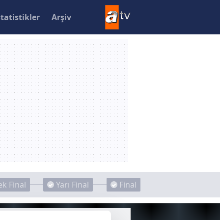
statistikler
Arşiv
k Final
Yarı Final
Final