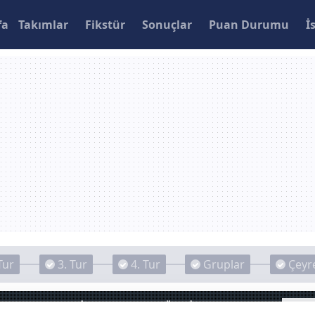
fa
Takımlar
Fikstür
Sonuçlar
Puan Durumu
İ
Tur
3. Tur
4. Tur
Gruplar
Çeyre
or 4-0 Sultan Su İnegölspor (MAÇ ÖZETİ)