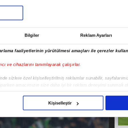
4-0 Sultan Su
MAÇ ÖZETİ)
Bilgiler
Reklam Ayarları
28 Ekim 2025, Salı 20:46
rlama faaliyetlerinin yürütülmesi amaçları ile çerezler kullan
yıcı ve cihazlarını tanımlayarak çalışırlar.
de sizlere özel kişiselleştirilmiş reklamlar sunabilir, sayfalarım
MA
aparken amacımızın size daha iyi bir reklam deneyimi sunmak ol
imizden gelen çabayı gösterdiğimizi ve bu noktada, reklamların ma
Ö
olduğunu sizlere hatırlatmak isteriz.
Kişiselleştir
çerezlere izin vermedikleri takdirde, kullanıcılara hedefli reklaml
abilmek için İnternet Sitemizde kendimize ve üçüncü kişilere ait 