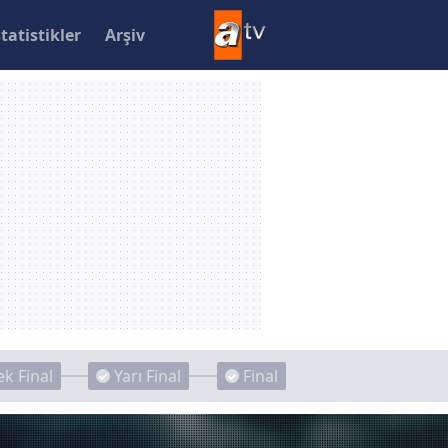
statistikler
Arşiv
k Final
Yarı Final
Final