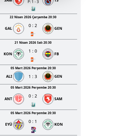
SAM
TS
u hizmetlerinin sunulması
P: 1 - 3
i ve sizlere yönelik
nılacaktır.
22 Nisan 2026 Çarşamba 20:30
0
:
2
GAL
GEN
kin detaylı bilgi için Ayarlar
21 Nisan 2026 Salı 20:30
1
:
0
ak ve sitemizde ilgili
KON
FB
05 Mart 2026 Perşembe 20:30
1
:
3
ALI
GEN
05 Mart 2026 Perşembe 20:30
0
:
2
ANT
SAM
05 Mart 2026 Perşembe 20:30
0
:
1
EYÜ
KON