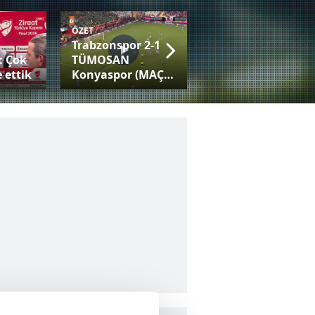
ÖZET
Trabzonspor 2-1
Fatih Tekke:
: Çok
TÜMOSAN
Trabzonspor gibi
 ettik
Konyaspor (MAÇ
bir camiayla her
SONUCU-ÖZET)
kupaya adaysınız!