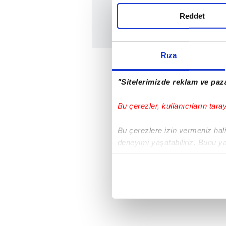
Reddet
Rıza
"Sitelerimizde reklam ve paza
Bu çerezler, kullanıcıların tara
Bu çerezlere izin vermeniz halin
deneyimi yaşatabiliriz. Bunu y
içerikleri sunabilmek adına el
noktasında tek gelir kalemimiz 
Her halükârda, kullanıcılar, bu 
Sizlere daha iyi bir hizmet sun