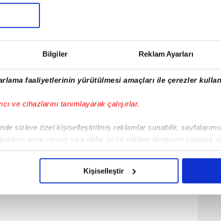
Maç Sonucu
Dİ
1: 4
Başladı
Bilgiler
Reklam Ayarları
rlama faaliyetlerinin yürütülmesi amaçları ile çerezler kullan
yıcı ve cihazlarını tanımlayarak çalışırlar.
de sizlere özel kişiselleştirilmiş reklamlar sunabilir, sayfalarım
aparken amacımızın size daha iyi bir reklam deneyimi sunmak ol
imizden gelen çabayı gösterdiğimizi ve bu noktada, reklamların ma
olduğunu sizlere hatırlatmak isteriz.
Kişiselleştir
çerezlere izin vermedikleri takdirde, kullanıcılara hedefli reklaml
abilmek için İnternet Sitemizde kendimize ve üçüncü kişilere ait 