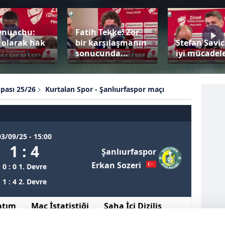
Onuachu:
Fatih Tekke: Zor
 olarak hak
bir karşılaşmanın
Stefan Savic
sonucunda...
iyi mücadele
upası 25/26
Kurtalan Spor - Şanlıurfaspor maçı
03/09/25 - 15:00
1 : 4
Şanlıurfaspor
Erkan Sozeri
0 : 0 1. Devre
1 : 4 2. Devre
atım
Maç İstatistiği
Saha İçi Diziliş