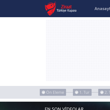
Anasay
Ön Eleme
1. Tur
2. 
EN SON VİDEOLAR