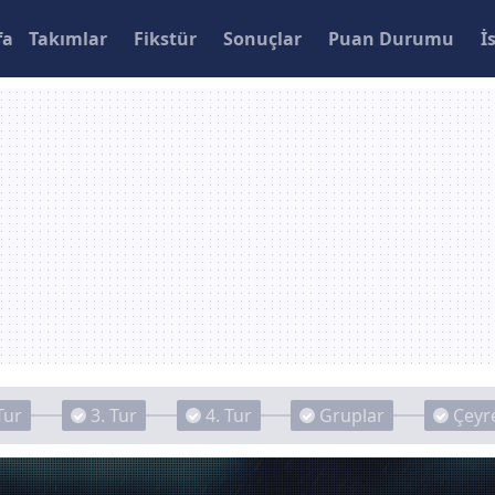
fa
Takımlar
Fikstür
Sonuçlar
Puan Durumu
İ
Tur
3. Tur
4. Tur
Gruplar
Çeyre