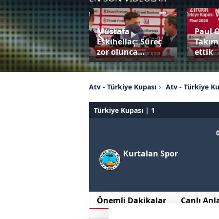
Mustafa
Paul 
Bardhi penaltıyı
Eskihellaç: Süreç
Takım
değerlendiremedi!
zor olunca…
ettik
Atv - Türkiye Kupası
Atv - Türkiye K
Türkiye Kupası | 1
Kurtalan Spor
Önemli Dakikalar
Canlı Anl