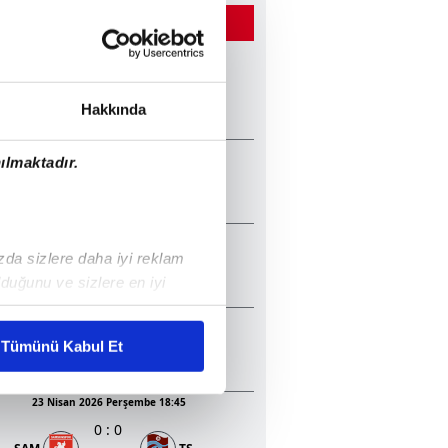
ĞER MAÇLAR
22 Mayıs 2026 Cuma 20:45
2
:
1
TS
KON
Hakkında
13 Mayıs 2026 Çarşamba 20:30
ılmaktadır.
1
:
2
GEN
TS
05 Mayıs 2026 Salı 20:30
ızda sizlere daha iyi reklam
0
:
1
BJK
KON
duğunu ve sizlere en iyi
liyetlerimizi karşılamak
23 Nisan 2026 Perşembe 20:45
3
:
0
Tümünü Kabul Et
BJK
ALA
ar gösterilmeyecektir."
23 Nisan 2026 Perşembe 18:45
çerezler kullanılmaktadır. Bu
0
:
0