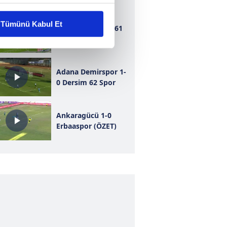
liyetlerimizi karşılamak
Tümünü Kabul Et
Bursaspor 1-1 1461
Trabzon
ar gösterilmeyecektir."
çerezler kullanılmaktadır. Bu
Adana Demirspor 1-
u hizmetlerinin sunulması
0 Dersim 62 Spor
i ve sizlere yönelik
nılacaktır.
Ankaragücü 1-0
kin detaylı bilgi için Ayarlar
Erbaaspor (ÖZET)
ak ve sitemizde ilgili