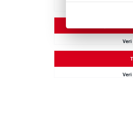
içerikleri sunabilmek adına el
Boy
180 cm
noktasında tek gelir kalemimiz 
Her halükârda, kullanıcılar, bu 
Oyuncu Perfo
Sizlere daha iyi bir hizmet sun
Ver
çerezler vasıtasıyla çeşitli kiş
amacıyla kullanılmaktadır. Diğer
T
reklam/pazarlama faaliyetlerinin
Çerezlere ilişkin tercihlerinizi 
Ver
butonuna tıklayabilir,
Çerez Bi
6698 sayılı Kişisel Verilerin 
mevzuata uygun olarak kullanılan