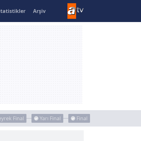
statistikler
Arşiv
yrek Final
Yarı Final
Final