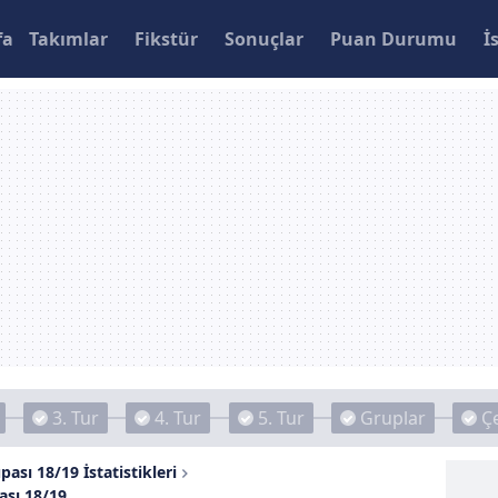
fa
Takımlar
Fikstür
Sonuçlar
Puan Durumu
İ
3. Tur
4. Tur
5. Tur
Gruplar
Çe
pası 18/19 İstatistikleri
ası 18/19