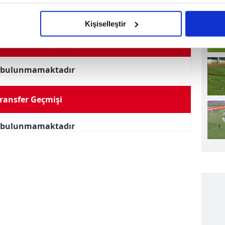
imizden gelen çabayı gösterdiğimizi ve bu noktada, reklamların ma
olduğunu sizlere hatırlatmak isteriz.
Kişiselleştir
çerezlere izin vermedikleri takdirde, kullanıcılara hedefli reklaml
rmansı Türkiye Kupası 18/19
abilmek için İnternet Sitemizde kendimize ve üçüncü kişilere ait 
i bulunmamaktadır
isel verileriniz işlenmekte olup gerekli olan çerezler bilgi toplum
 çerezler, sitemizin daha işlevsel kılınması ve kişiselleştirilmes
ransfer Geçmişi
 yapılması, amaçlarıyla sınırlı olarak açık rızanız dahilinde kulla
aşağıda yer alan panel vasıtasıyla belirleyebilirsiniz. Çerezlere iliş
i bulunmamaktadır
lgilendirme Metnimizi
ziyaret edebilirsiniz.
Korunması Kanunu uyarınca hazırlanmış Aydınlatma Metnimizi okum
 çerezlerle ilgili bilgi almak için lütfen
tıklayınız
.