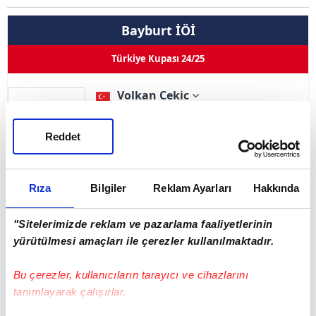
Bayburt İÖİ
Türkiye Kupası 24/25
Volkan Cekic
Pozisyon
Orta Saha
54
Kullandığı Ayak
--
Reddet
0
0
0
0
Goller
Asistler
Oynama
İlk 11
Rıza
Bilgiler
Reklam Ayarları
Hakkında
Sarı Kart 0
Çift Kart 0
Kırmızı Kart 0
"Sitelerimizde reklam ve pazarlama faaliyetlerinin
yürütülmesi amaçları ile çerezler kullanılmaktadır.
Adı Soyadı
Volkan Cekic
Bu çerezler, kullanıcıların tarayıcı ve cihazlarını
Doğum Tarihi
07.01.1990
tanımlayarak çalışırlar.
Ülke
Türkiye