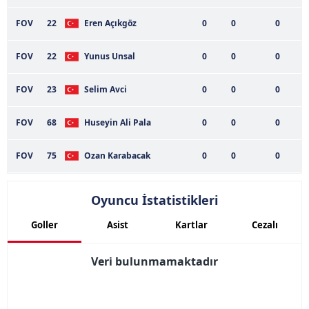
FOV
22
Eren Açıkgöz
0
0
0
FOV
22
Yunus Unsal
0
0
0
FOV
23
Selim Avci
0
0
0
FOV
68
Huseyin Ali Pala
0
0
0
FOV
75
Ozan Karabacak
0
0
0
Oyuncu İstatistikleri
Goller
Asist
Kartlar
Cezalı
Veri bulunmamaktadır