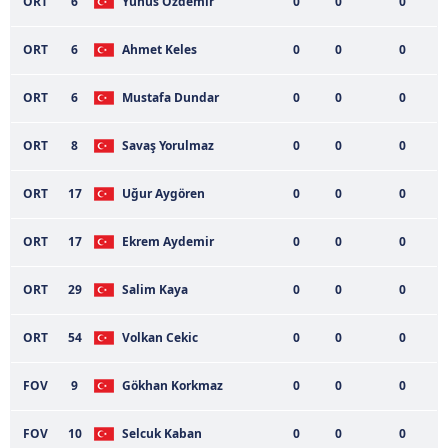
ORT
6
Yunus Ozdemir
0
0
0
Çerezlere ilişkin tercihlerinizi aşağıda yer alan panel
vasıtasıyla belirleyebilirsiniz. Çerezlere ilişkin detaylı bilgi
ORT
6
Ahmet Keles
0
0
0
için Ayarlar butonuna tıklayabilir,
Çerez Bilgilendirme
Metnimizi
ziyaret edebilirsiniz.
ORT
6
Mustafa Dundar
0
0
0
6698 sayılı Kişisel Verilerin Korunması Kanunu uyarınca
ORT
8
Savaş Yorulmaz
0
0
0
hazırlanmış Aydınlatma Metnimizi okumak ve sitemizde
ilgili mevzuata uygun olarak kullanılan çerezlerle ilgili bilgi
ORT
17
Uğur Aygören
0
0
0
almak için lütfen
tıklayınız
.
ORT
17
Ekrem Aydemir
0
0
0
ORT
29
Salim Kaya
0
0
0
ORT
54
Volkan Cekic
0
0
0
FOV
9
Gökhan Korkmaz
0
0
0
FOV
10
Selcuk Kaban
0
0
0