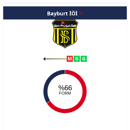
Bayburt İÖİ
M
G
G
%66
FORM