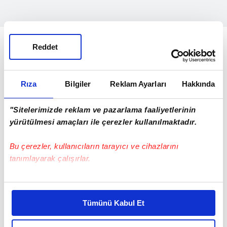
Mevcut kadro
Reddet
Kadro
Oyuncu
Dk
Goller
Asistler
Rıza
Bilgiler
Reklam Ayarları
Hakkında
KAL
Eyup Bekar
0
0
0
"Sitelerimizde reklam ve pazarlama faaliyetlerinin
KAL
53
Emre Kırdal
0
0
0
yürütülmesi amaçları ile çerezler kullanılmaktadır.
KAL
74
Alisan Şeker
0
0
0
Bu çerezler, kullanıcıların tarayıcı ve cihazlarını
tanımlayarak çalışırlar.
KAL
81
Ramazan Aydin
0
0
0
Bu çerezlere izin vermeniz halinde sizlere özel
KAL
96
İsmail Cengiz
0
0
0
kişiselleştirilmiş reklamlar sunabilir, sayfalarımızda sizlere
Tümünü Kabul Et
daha iyi reklam deneyimi yaşatabiliriz. Bunu yaparken
DEF
Sertac Kayatekin
0
0
0
amacımızın size daha iyi bir reklam deneyimi sunmak