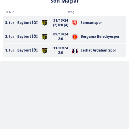
Son Maçlar
TO/R
Maç
31/10/24
3. tur
Bayburt İÖİ
Samsunspor
(2) 0:0 (4)
09/10/24
2. tur
Bayburt İÖİ
Bergama Belediyespor
2:0
11/09/24
1. tur
Bayburt İÖİ
Serhat Ardahan Spor
2:0