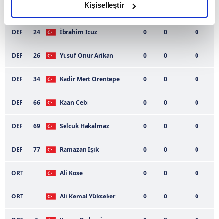
olduğunu ve sizlere en iyi içerikleri sunabilmek adına
Kişiselleştir
DEF
5
Serhat Keskinsoy
0
0
0
elimizden gelen çabayı gösterdiğimizi ve bu noktada,
reklamların maliyetlerimizi karşılamak noktasında tek gelir
DEF
24
İbrahim Icuz
0
0
0
kalemimiz olduğunu sizlere hatırlatmak isteriz.
DEF
26
Yusuf Onur Arikan
0
0
0
Her halükârda, kullanıcılar, bu çerezlere izin vermedikleri
takdirde, kullanıcılara hedefli reklamlar
DEF
34
Kadir Mert Orentepe
0
0
0
gösterilmeyecektir."
DEF
66
Kaan Cebi
0
0
0
Sizlere daha iyi bir hizmet sunabilmek için İnternet
Sitemizde kendimize ve üçüncü kişilere ait çerezler
DEF
69
Selcuk Hakalmaz
0
0
0
kullanılmaktadır. Bu çerezler vasıtasıyla çeşitli kişisel
verileriniz işlenmekte olup gerekli olan çerezler bilgi
DEF
77
Ramazan Işık
0
0
0
toplumu hizmetlerinin sunulması amacıyla
kullanılmaktadır. Diğer çerezler, sitemizin daha işlevsel
ORT
Ali Kose
0
0
0
kılınması ve kişiselleştirilmesi ve sizlere yönelik
reklam/pazarlama faaliyetlerinin yapılması, amaçlarıyla
ORT
Ali Kemal Yükseker
0
0
0
sınırlı olarak açık rızanız dahilinde kullanılacaktır.