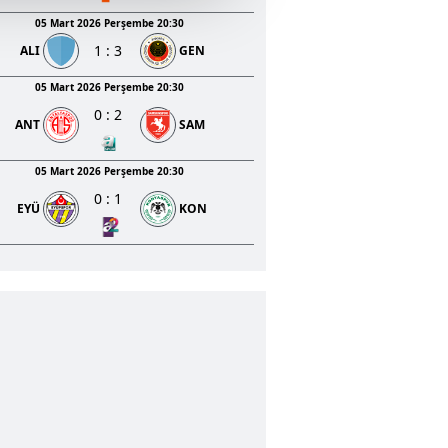
u hizmetlerinin sunulması
05 Mart 2026 Perşembe 20:30
i ve sizlere yönelik
1
:
3
ALI
GEN
nılacaktır.
05 Mart 2026 Perşembe 20:30
kin detaylı bilgi için Ayarlar
0
:
2
ANT
SAM
05 Mart 2026 Perşembe 20:30
ak ve sitemizde ilgili
0
:
1
EYÜ
KON