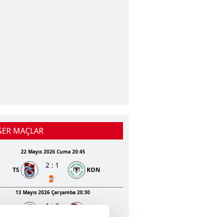
ĞER MAÇLAR
22 Mayıs 2026 Cuma 20:45
2
:
1
TS
KON
ni 19
İyi
dyumu
Zemin Durumu
13 Mayıs 2026 Çarşamba 20:30
n
623
km
1
:
2
Sahalar Arası Mesafe
GEN
TS