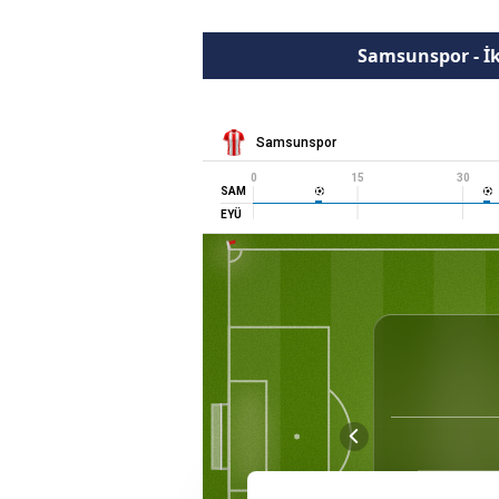
Samsunspor - İk
Samsunspor
0
15
30
SAM
EYÜ