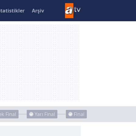
statistikler
Arşiv
k Final
Yarı Final
Final