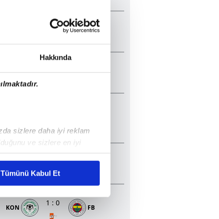
05 Mayıs 2026 Salı 20:30
0
:
1
BJK
KON
Hakkında
23 Nisan 2026 Perşembe 20:45
3
:
0
BJK
ALA
ılmaktadır.
23 Nisan 2026 Perşembe 18:45
0
:
0
SAM
TS
P: 1 - 3
ızda sizlere daha iyi reklam
duğunu ve sizlere en iyi
22 Nisan 2026 Çarşamba 20:30
liyetlerimizi karşılamak
0
:
2
GAL
GEN
Tümünü Kabul Et
ar gösterilmeyecektir."
21 Nisan 2026 Salı 20:30
1
:
0
KON
FB
çerezler kullanılmaktadır. Bu