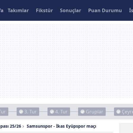
fa
Takımlar
Fikstür
Sonuçlar
Puan Durumu
İ
Tur
3. Tur
4. Tur
Gruplar
Çeyre
upası 25/26
Samsunspor - İkas Eyüpspor maçı