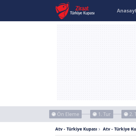
Anasay
Ön Eleme
1. Tur
2. 
Atv - Türkiye Kupası
Atv - Türkiye K