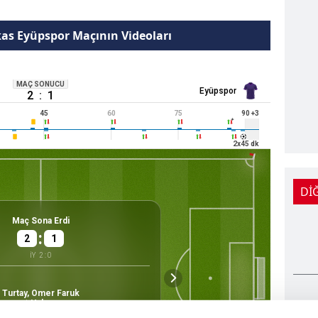
as Eyüpspor Maçının Videoları
MAÇ SONUCU
Eyüpspor
2
:
1
45
60
75
90
+3
2
x
45
dk
Dİ
Saha
Maç Sona Erdi
:
2
1
İY
2
:
0
Ilıman
Samsun Ye
Hava
Mayıs Sta
Samsu
Turtay, Omer Faruk
33919
Hakem
Kapasite