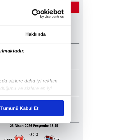
ĞER MAÇLAR
22 Mayıs 2026 Cuma 20:45
2
:
1
TS
KON
Hakkında
13 Mayıs 2026 Çarşamba 20:30
ılmaktadır.
1
:
2
GEN
TS
05 Mayıs 2026 Salı 20:30
ızda sizlere daha iyi reklam
0
:
1
BJK
KON
duğunu ve sizlere en iyi
liyetlerimizi karşılamak
23 Nisan 2026 Perşembe 20:45
3
:
0
Tümünü Kabul Et
BJK
ALA
ar gösterilmeyecektir."
23 Nisan 2026 Perşembe 18:45
çerezler kullanılmaktadır. Bu
0
:
0