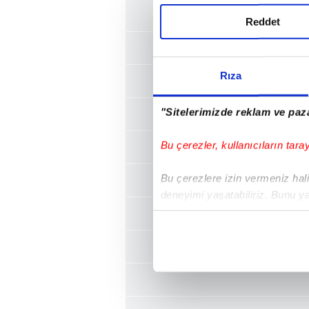
Reddet
Rıza
"Sitelerimizde reklam ve paza
Bu çerezler, kullanıcıların tara
Bu çerezlere izin vermeniz halin
deneyimi yaşatabiliriz. Bunu y
içerikleri sunabilmek adına el
noktasında tek gelir kalemimiz 
Her halükârda, kullanıcılar, bu 
Sizlere daha iyi bir hizmet sun