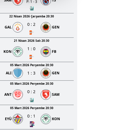
SAM
TS
u hizmetlerinin sunulması
P: 1 - 3
i ve sizlere yönelik
nılacaktır.
22 Nisan 2026 Çarşamba 20:30
0
:
2
GAL
GEN
kin detaylı bilgi için Ayarlar
21 Nisan 2026 Salı 20:30
1
:
0
ak ve sitemizde ilgili
KON
FB
05 Mart 2026 Perşembe 20:30
1
:
3
ALI
GEN
05 Mart 2026 Perşembe 20:30
0
:
2
ANT
SAM
05 Mart 2026 Perşembe 20:30
0
:
1
EYÜ
KON