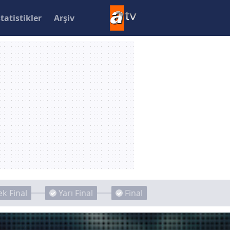
statistikler
Arşiv
k Final
Yarı Final
Final