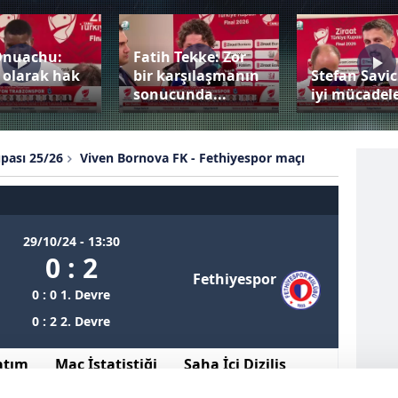
Onuachu:
Fatih Tekke: Zor
 olarak hak
bir karşılaşmanın
Stefan Savic
sonucunda...
iyi mücadele
upası 25/26
Viven Bornova FK - Fethiyespor maçı
29/10/24 - 13:30
0 : 2
Fethiyespor
0 : 0 1. Devre
0 : 2 2. Devre
atım
Maç İstatistiği
Saha İçi Diziliş