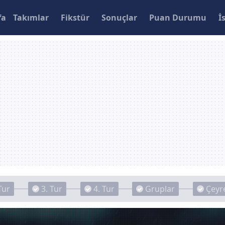
fa
Takımlar
Fikstür
Sonuçlar
Puan Durumu
İ
Tur
3. Tur
4. Tur
Gruplar
Çeyre