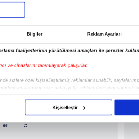
Maç Sonucu
Dİ
0: 2
88'
Bilgiler
Reklam Ayarları
85'
0:2
rlama faaliyetlerinin yürütülmesi amaçları ile çerezler kullan
84'
0:1
yıcı ve cihazlarını tanımlayarak çalışırlar.
82'
de sizlere özel kişiselleştirilmiş reklamlar sunabilir, sayfalarım
80'
aparken amacımızın size daha iyi bir reklam deneyimi sunmak ol
imizden gelen çabayı gösterdiğimizi ve bu noktada, reklamların ma
77'
olduğunu sizlere hatırlatmak isteriz.
Kişiselleştir
72'
çerezlere izin vermedikleri takdirde, kullanıcılara hedefli reklaml
66'
abilmek için İnternet Sitemizde kendimize ve üçüncü kişilere ait 