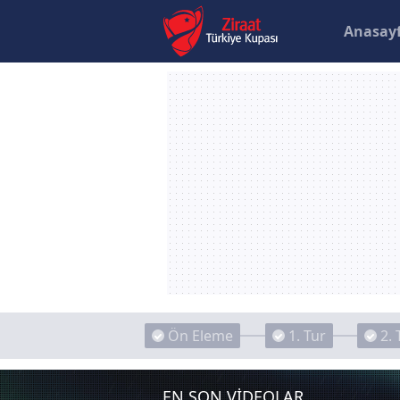
Anasay
Ön Eleme
1. Tur
2. 
EN SON VİDEOLAR