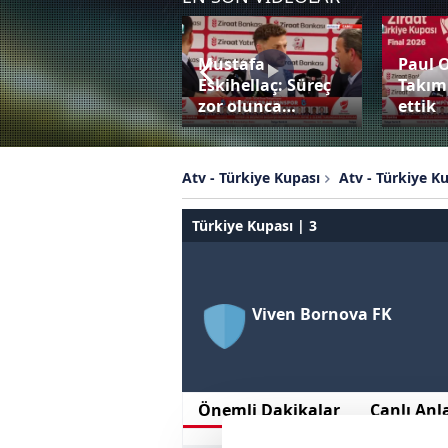
Mustafa
Paul 
Bardhi penaltıyı
Eskihellaç: Süreç
Takım
değerlendiremedi!
zor olunca…
ettik
Atv - Türkiye Kupası
Atv - Türkiye K
Türkiye Kupası | 3
Viven Bornova FK
Önemli Dakikalar
Canlı Anl