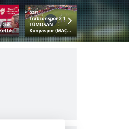
ÖZET
Trabzonspor 2-1
Fatih Tekke:
: Çok
TÜMOSAN
Trabzonspor gibi
 ettik
Konyaspor (MAÇ
bir camiayla her
SONUCU-ÖZET)
kupaya adaysınız!