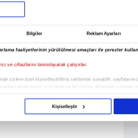
i Bulunmamaktadır
Dİ
Bilgiler
Reklam Ayarları
rlama faaliyetlerinin yürütülmesi amaçları ile çerezler kullan
yıcı ve cihazlarını tanımlayarak çalışırlar.
de sizlere özel kişiselleştirilmiş reklamlar sunabilir, sayfalarım
aparken amacımızın size daha iyi bir reklam deneyimi sunmak ol
imizden gelen çabayı gösterdiğimizi ve bu noktada, reklamların ma
olduğunu sizlere hatırlatmak isteriz.
Kişiselleştir
çerezlere izin vermedikleri takdirde, kullanıcılara hedefli reklaml
abilmek için İnternet Sitemizde kendimize ve üçüncü kişilere ait 