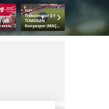
ÖZET
Trabzonspor 2-1
Fatih Tekke:
: Çok
TÜMOSAN
Trabzonspor gibi
 ettik
Konyaspor (MAÇ
bir camiayla her
SONUCU-ÖZET)
kupaya adaysınız!