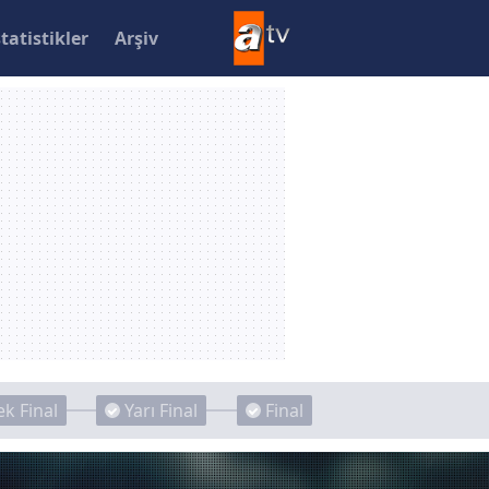
statistikler
Arşiv
k Final
Yarı Final
Final