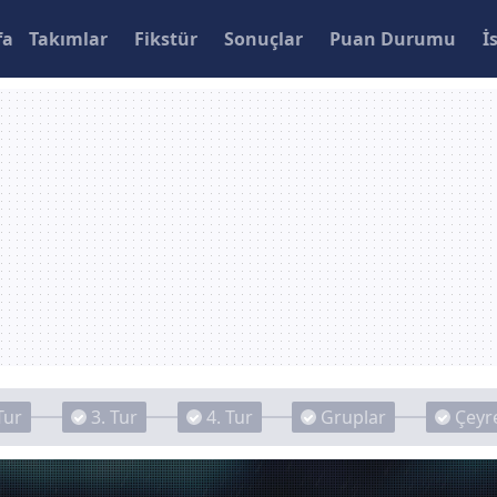
fa
Takımlar
Fikstür
Sonuçlar
Puan Durumu
İ
Tur
3. Tur
4. Tur
Gruplar
Çeyre