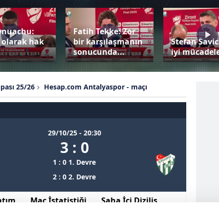
Onuachu:
Fatih Tekke: Zor
 olarak hak
bir karşılaşmanın
Stefan Savic
sonucunda...
iyi mücadele
upası 25/26
Hesap.com Antalyaspor - maçı
29/10/25 - 20:30
3 : 0
1 : 0 1. Devre
2 : 0 2. Devre
atım
Maç İstatistiği
Saha İçi Diziliş