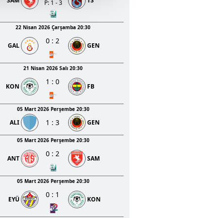
SAM
TS
u hizmetlerinin sunulması
P: 1 - 3
i ve sizlere yönelik
nılacaktır.
22 Nisan 2026 Çarşamba 20:30
0
:
2
GAL
GEN
kin detaylı bilgi için Ayarlar
21 Nisan 2026 Salı 20:30
1
:
0
ak ve sitemizde ilgili
KON
FB
05 Mart 2026 Perşembe 20:30
1
:
3
ALI
GEN
05 Mart 2026 Perşembe 20:30
0
:
2
ANT
SAM
05 Mart 2026 Perşembe 20:30
0
:
1
EYÜ
KON