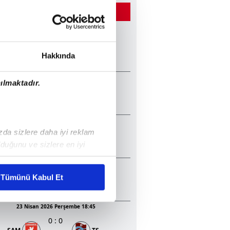
ĞER MAÇLAR
22 Mayıs 2026 Cuma 20:45
2
:
1
TS
KON
Hakkında
13 Mayıs 2026 Çarşamba 20:30
ılmaktadır.
1
:
2
GEN
TS
05 Mayıs 2026 Salı 20:30
ızda sizlere daha iyi reklam
0
:
1
BJK
KON
duğunu ve sizlere en iyi
liyetlerimizi karşılamak
23 Nisan 2026 Perşembe 20:45
3
:
0
Tümünü Kabul Et
BJK
ALA
ar gösterilmeyecektir."
23 Nisan 2026 Perşembe 18:45
çerezler kullanılmaktadır. Bu
0
:
0