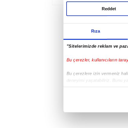
Ver
Reddet
Rıza
"Sitelerimizde reklam ve paza
Bu çerezler, kullanıcıların tara
Bu çerezlere izin vermeniz halin
deneyimi yaşatabiliriz. Bunu y
içerikleri sunabilmek adına el
noktasında tek gelir kalemimiz 
Her halükârda, kullanıcılar, bu 
Sizlere daha iyi bir hizmet sun