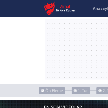
Anasay
Ön Eleme
1. Tur
2. 
EN SON VİDEOLAR