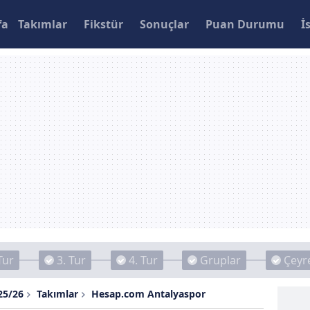
fa
Takımlar
Fikstür
Sonuçlar
Puan Durumu
İ
Tur
3. Tur
4. Tur
Gruplar
Çeyre
25/26
Takımlar
Hesap.com Antalyaspor