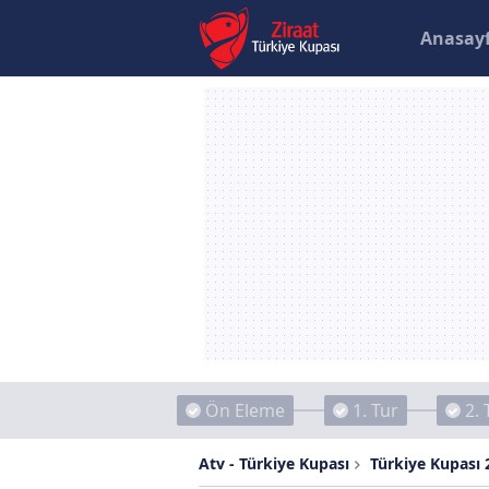
Anasay
Ön Eleme
1. Tur
2. 
Atv - Türkiye Kupası
Türkiye Kupası 