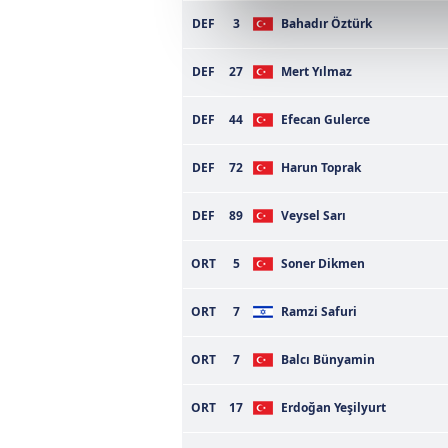
DEF
3
Bahadır Öztürk
Sizlere daha iyi bir hizmet sun
çerezler vasıtasıyla çeşitli kiş
DEF
27
Mert Yılmaz
amacıyla kullanılmaktadır. Diğer
reklam/pazarlama faaliyetlerinin
DEF
44
Efecan Gulerce
Çerezlere ilişkin tercihlerinizi 
DEF
72
Harun Toprak
butonuna tıklayabilir,
Çerez Bi
DEF
89
Veysel Sarı
6698 sayılı Kişisel Verilerin 
mevzuata uygun olarak kullanılan
ORT
5
Soner Dikmen
ORT
7
Ramzi Safuri
ORT
7
Balcı Bünyamin
ORT
17
Erdoğan Yeşilyurt