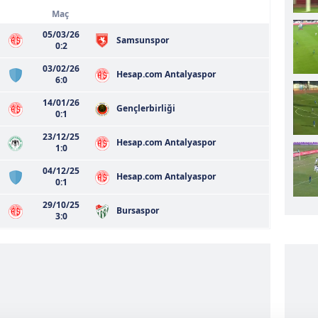
Maç
05/03/26
Samsunspor
0:2
03/02/26
Hesap.com Antalyaspor
6:0
14/01/26
Gençlerbirliği
0:1
23/12/25
Hesap.com Antalyaspor
1:0
04/12/25
Hesap.com Antalyaspor
0:1
29/10/25
Bursaspor
3:0