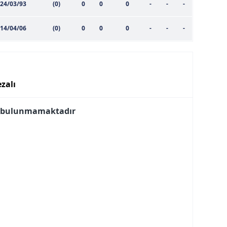
24/03/93
(0)
0
0
0
-
-
-
14/04/06
(0)
0
0
0
-
-
-
zalı
i bulunmamaktadır