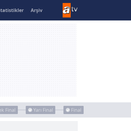
statistikler
Arşiv
k Final
Yarı Final
Final