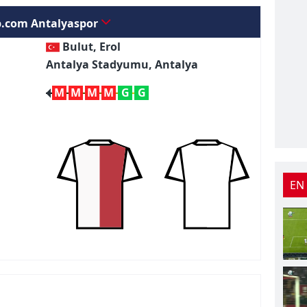
.com Antalyaspor
Bulut, Erol
Antalya Stadyumu, Antalya
M
M
M
M
G
G
EN