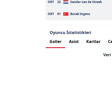
ORT
22
Sander van de Streek
ORT
91
Burak Ingenc
Oyuncu İstatistikleri
Goller
Asist
Kartlar
Ce
Ver