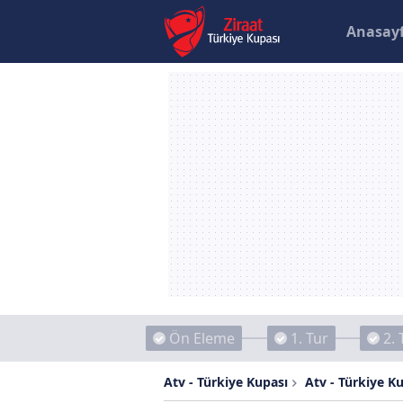
Anasay
Ön Eleme
1. Tur
2. 
Atv - Türkiye Kupası
Atv - Türkiye K