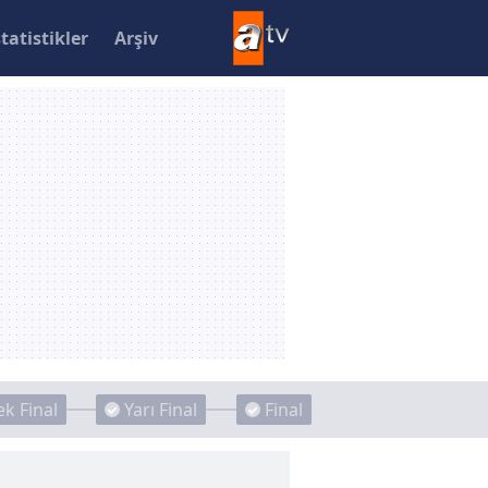
statistikler
Arşiv
k Final
Yarı Final
Final