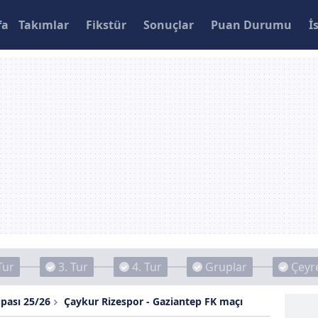
fa
Takımlar
Fikstür
Sonuçlar
Puan Durumu
İ
Tur
3. Tur
4. Tur
Gruplar
Çeyre
upası 25/26
Çaykur Rizespor - Gaziantep FK maçı