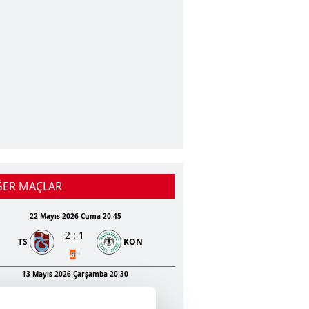
ĞER MAÇLAR
22 Mayıs 2026 Cuma 20:45
2
:
1
TS
KON
idi
İyi
mu
Zemin Durumu
13 Mayıs 2026 Çarşamba 20:30
516
km
1
:
2
Sahalar Arası Mesafe
GEN
TS