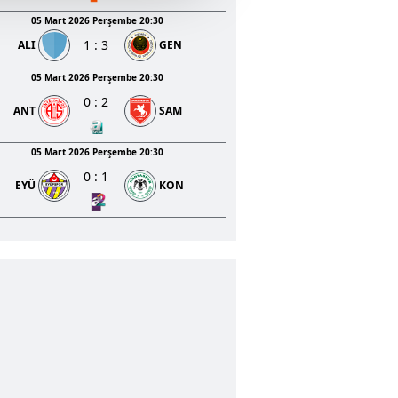
u hizmetlerinin sunulması
05 Mart 2026 Perşembe 20:30
i ve sizlere yönelik
1
:
3
ALI
GEN
nılacaktır.
05 Mart 2026 Perşembe 20:30
kin detaylı bilgi için Ayarlar
0
:
2
ANT
SAM
ak ve sitemizde ilgili
05 Mart 2026 Perşembe 20:30
0
:
1
EYÜ
KON