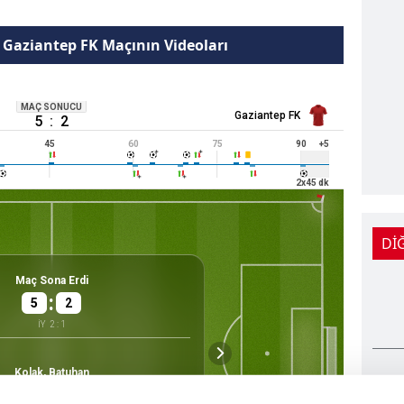
- Gaziantep FK Maçının Videoları
MAÇ SONUCU
Gaziantep FK
5
:
2
45
60
75
90
+5
2
x
45
dk
Dİ
Saha
Maç Sona Erdi
:
5
2
İY
2
:
1
Ilıman
Çaykur D
Hava
Stadyu
Rize
Kolak, Batuhan
15558
Hakem
Kapasite