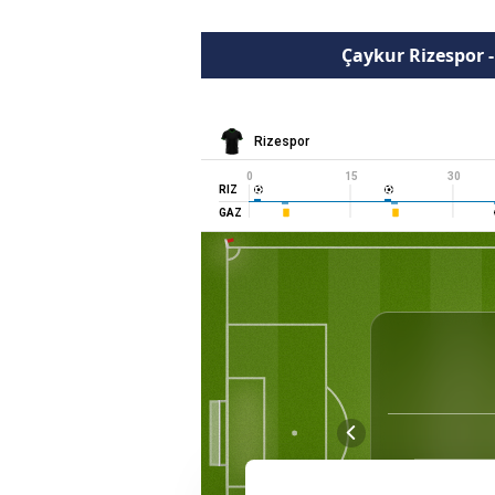
Çaykur Rizespor 
Rizespor
0
15
30
RIZ
GAZ