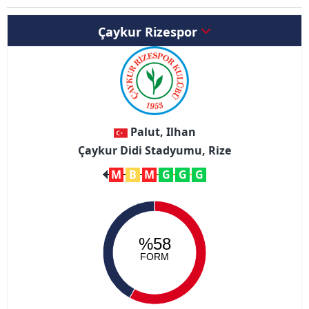
Çaykur Rizespor
Palut, Ilhan
Çaykur Didi Stadyumu, Rize
M
B
M
G
G
G
%58
FORM