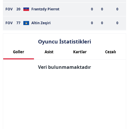
FOV
20
Frantzdy Pierrot
0
0
0
FOV
77
Altin Zeqiri
0
0
0
Oyuncu İstatistikleri
Goller
Asist
Kartlar
Cezalı
Veri bulunmamaktadır