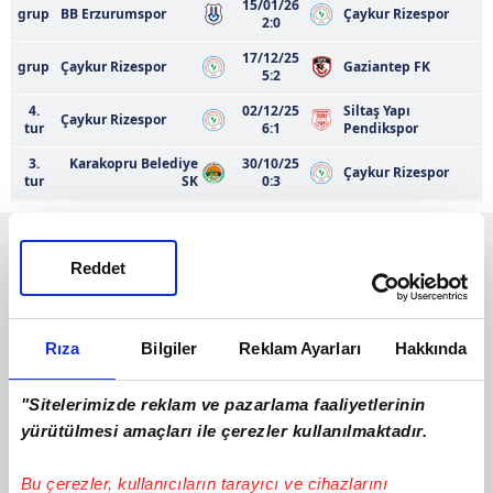
15/01/26
grup
BB Erzurumspor
Çaykur Rizespor
2:0
17/12/25
grup
Çaykur Rizespor
Gaziantep FK
5:2
4.
02/12/25
Siltaş Yapı
Çaykur Rizespor
tur
6:1
Pendikspor
3.
Karakopru Belediye
30/10/25
Çaykur Rizespor
tur
SK
0:3
Reddet
Rıza
Bilgiler
Reklam Ayarları
Hakkında
"Sitelerimizde reklam ve pazarlama faaliyetlerinin
yürütülmesi amaçları ile çerezler kullanılmaktadır.
Bu çerezler, kullanıcıların tarayıcı ve cihazlarını