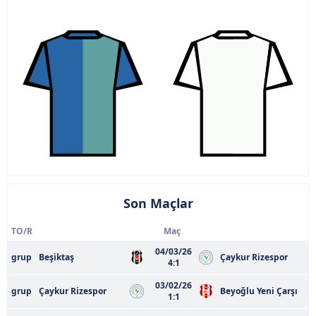
Son Maçlar
TO/R
Maç
04/03/26
grup
Beşiktaş
Çaykur Rizespor
4:1
03/02/26
grup
Çaykur Rizespor
Beyoğlu Yeni Çarşı
1:1