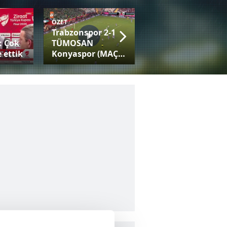
ÖZET
Trabzonspor 2-1
Fatih Tekke:
: Çok
TÜMOSAN
Trabzonspor gibi
 ettik
Konyaspor (MAÇ
bir camiayla her
SONUCU-ÖZET)
kupaya adaysınız!