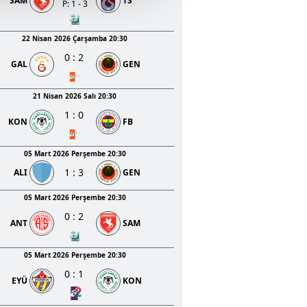
SAM
TS
u hizmetlerinin sunulması
P: 1 - 3
i ve sizlere yönelik
nılacaktır.
22 Nisan 2026 Çarşamba 20:30
0
:
2
GAL
GEN
kin detaylı bilgi için Ayarlar
21 Nisan 2026 Salı 20:30
1
:
0
ak ve sitemizde ilgili
KON
FB
05 Mart 2026 Perşembe 20:30
1
:
3
ALI
GEN
05 Mart 2026 Perşembe 20:30
0
:
2
ANT
SAM
05 Mart 2026 Perşembe 20:30
0
:
1
EYÜ
KON