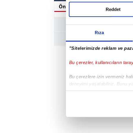
Önemli Dakikalar
Canlı Anl
Reddet
Rıza
"Sitelerimizde reklam ve paza
Bu çerezler, kullanıcıların tara
Bu çerezlere izin vermeniz halin
deneyimi yaşatabiliriz. Bunu y
içerikleri sunabilmek adına el
noktasında tek gelir kalemimiz 
Her halükârda, kullanıcılar, bu 
Sizlere daha iyi bir hizmet sun