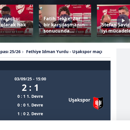
Onuachu:
Fatih Tekke: Zor
 olarak hak
bir karşılaşmanın
Stefan Savic
sonucunda...
iyi mücadele
upası 25/26
Fethiye Idman Yurdu - Uşakspor maçı
03/09/25 - 15:00
2 : 1
0 : 1 1. Devre
Uşakspor
0 : 0 1. Devre
1 : 0 2. Devre
1 : 0 Uzatmalar