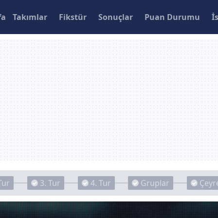
fa
Takımlar
Fikstür
Sonuçlar
Puan Durumu
İ
Tur
3. Tur
4. Tur
Gruplar
Çeyre