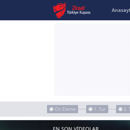
Anasay
Ön Eleme
1. Tur
2. 
EN SON VİDEOLAR