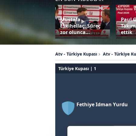
Mustafa
Paul 
Bardhi penaltıyı
Eskihellaç: Süreç
Takım
değerlendiremedi!
zor olunca…
ettik
Atv - Türkiye Kupası
Atv - Türkiye K
Türkiye Kupası | 1
Fethiye Idman Yurdu