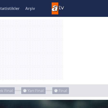
statistikler
Arşiv
k Final
Yarı Final
Final