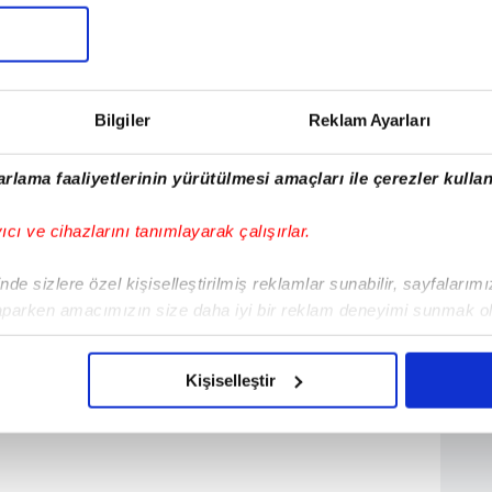
atım
Maç İstatistiği
Saha İçi Diziliş
Dİ
Maç Sonucu
2: 1
Bilgiler
Reklam Ayarları
Başladı
rlama faaliyetlerinin yürütülmesi amaçları ile çerezler kullan
yıcı ve cihazlarını tanımlayarak çalışırlar.
de sizlere özel kişiselleştirilmiş reklamlar sunabilir, sayfalarım
aparken amacımızın size daha iyi bir reklam deneyimi sunmak ol
imizden gelen çabayı gösterdiğimizi ve bu noktada, reklamların ma
olduğunu sizlere hatırlatmak isteriz.
Kişiselleştir
çerezlere izin vermedikleri takdirde, kullanıcılara hedefli reklaml
abilmek için İnternet Sitemizde kendimize ve üçüncü kişilere ait 