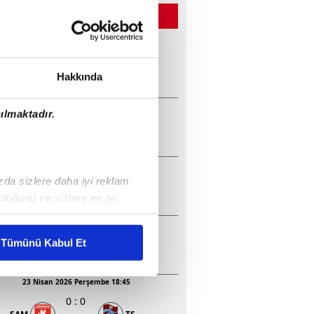
ĞER MAÇLAR
22 Mayıs 2026 Cuma 20:45
2
:
1
TS
KON
Hakkında
13 Mayıs 2026 Çarşamba 20:30
ılmaktadır.
1
:
2
GEN
TS
05 Mayıs 2026 Salı 20:30
ızda sizlere daha iyi reklam
0
:
1
BJK
KON
duğunu ve sizlere en iyi
liyetlerimizi karşılamak
23 Nisan 2026 Perşembe 20:45
3
:
0
Tümünü Kabul Et
BJK
ALA
ar gösterilmeyecektir."
23 Nisan 2026 Perşembe 18:45
çerezler kullanılmaktadır. Bu
0
:
0