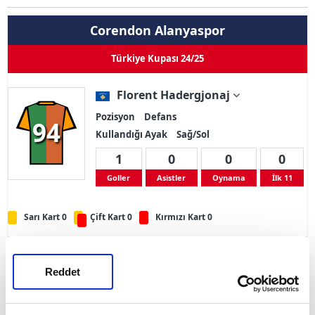
Corendon Alanyaspor
Türkiye Kupası 24/25
Florent Hadergjonaj
Pozisyon
Defans
94
Kullandığı Ayak
Sağ/Sol
1
0
0
0
Goller
Asistler
Oynama
İlk 11
Sarı Kart 0
Çift Kart 0
Kırmızı Kart 0
Adı Soyadı
Florent Hadergjonaj
Reddet
Doğum Tarihi
31.07.1994
Ülke
Kosova