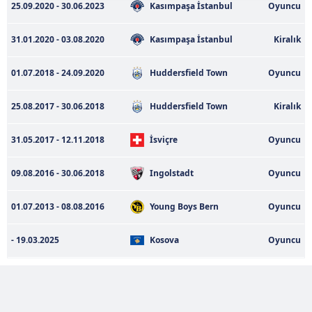
25.09.2020 - 30.06.2023
Kasımpaşa İstanbul
Oyuncu
gösterilmeyecektir."
31.01.2020 - 03.08.2020
Kasımpaşa İstanbul
Kiralık
Sizlere daha iyi bir hizmet sunabilmek için İnternet
Sitemizde kendimize ve üçüncü kişilere ait çerezler
01.07.2018 - 24.09.2020
Huddersfield Town
Oyuncu
kullanılmaktadır. Bu çerezler vasıtasıyla çeşitli kişisel
verileriniz işlenmekte olup gerekli olan çerezler bilgi
25.08.2017 - 30.06.2018
Huddersfield Town
Kiralık
toplumu hizmetlerinin sunulması amacıyla
kullanılmaktadır. Diğer çerezler, sitemizin daha işlevsel
31.05.2017 - 12.11.2018
İsviçre
Oyuncu
kılınması ve kişiselleştirilmesi ve sizlere yönelik
reklam/pazarlama faaliyetlerinin yapılması, amaçlarıyla
09.08.2016 - 30.06.2018
Ingolstadt
Oyuncu
sınırlı olarak açık rızanız dahilinde kullanılacaktır.
01.07.2013 - 08.08.2016
Young Boys Bern
Oyuncu
Çerezlere ilişkin tercihlerinizi aşağıda yer alan panel
vasıtasıyla belirleyebilirsiniz. Çerezlere ilişkin detaylı bilgi
- 19.03.2025
Kosova
Oyuncu
için Ayarlar butonuna tıklayabilir,
Çerez Bilgilendirme
Metnimizi
ziyaret edebilirsiniz.
6698 sayılı Kişisel Verilerin Korunması Kanunu uyarınca