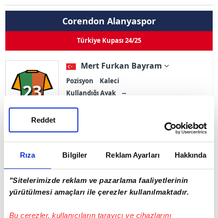
Corendon Alanyaspor
Türkiye Kupası 24/25
Mert Furkan Bayram
Pozisyon
Kaleci
23
Kullandığı Ayak
--
0
0
0
1
Reddet
Goller
Asistler
Oynama
İlk 11
Sarı Kart 0
Çift Kart 0
Kırmızı Kart 0
Rıza
Bilgiler
Reklam Ayarları
Hakkında
Adı Soyadı
Mert Furkan Bayram
"Sitelerimizde reklam ve pazarlama faaliyetlerinin
yürütülmesi amaçları ile çerezler kullanılmaktadır.
Doğum Tarihi
02.01.2005
Ülke
Türkiye
Bu çerezler, kullanıcıların tarayıcı ve cihazlarını