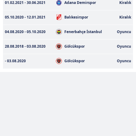
01.02.2021 - 30.06.2021
Adana Demirspor
Kiralık
Sitemizde kendimize ve üçüncü kişilere ait çerezler
kullanılmaktadır. Bu çerezler vasıtasıyla çeşitli kişisel
05.10.2020 - 12.01.2021
Balıkesirspor
Kiralık
verileriniz işlenmekte olup gerekli olan çerezler bilgi
toplumu hizmetlerinin sunulması amacıyla
04.08.2020 - 05.10.2020
Fenerbahçe İstanbul
Oyuncu
kullanılmaktadır. Diğer çerezler, sitemizin daha işlevsel
kılınması ve kişiselleştirilmesi ve sizlere yönelik
28.08.2018 - 03.08.2020
Gölcükspor
Oyuncu
reklam/pazarlama faaliyetlerinin yapılması, amaçlarıyla
sınırlı olarak açık rızanız dahilinde kullanılacaktır.
- 03.08.2020
Gölcükspor
Oyuncu
Çerezlere ilişkin tercihlerinizi aşağıda yer alan panel
vasıtasıyla belirleyebilirsiniz. Çerezlere ilişkin detaylı bilgi
için Ayarlar butonuna tıklayabilir,
Çerez Bilgilendirme
Metnimizi
ziyaret edebilirsiniz.
6698 sayılı Kişisel Verilerin Korunması Kanunu uyarınca
hazırlanmış Aydınlatma Metnimizi okumak ve sitemizde
ilgili mevzuata uygun olarak kullanılan çerezlerle ilgili bilgi
almak için lütfen
tıklayınız
.