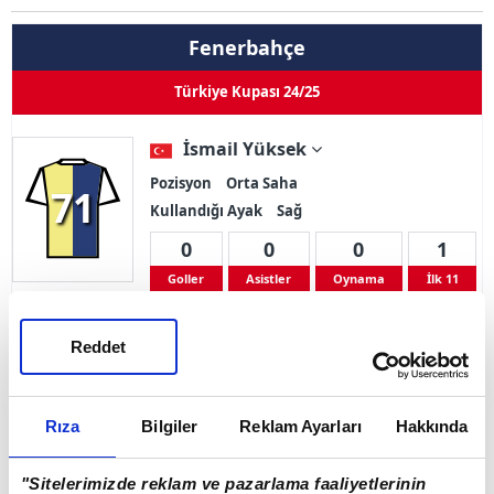
Fenerbahçe
Türkiye Kupası 24/25
İsmail Yüksek
Pozisyon
Orta Saha
71
Kullandığı Ayak
Sağ
0
0
0
1
Goller
Asistler
Oynama
İlk 11
Sarı Kart 0
Çift Kart 0
Kırmızı Kart 0
Reddet
Adı Soyadı
İsmail Yüksek
Rıza
Bilgiler
Reklam Ayarları
Hakkında
Doğum Tarihi
26.01.1999
Ülke
Türkiye
"Sitelerimizde reklam ve pazarlama faaliyetlerinin