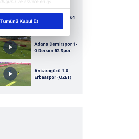
duğunu ve sizlere en iyi
liyetlerimizi karşılamak
Bursaspor 1-1 1461
Tümünü Kabul Et
Trabzon
ar gösterilmeyecektir."
Adana Demirspor 1-
çerezler kullanılmaktadır. Bu
0 Dersim 62 Spor
u hizmetlerinin sunulması
i ve sizlere yönelik
nılacaktır.
Ankaragücü 1-0
Erbaaspor (ÖZET)
kin detaylı bilgi için Ayarlar
ak ve sitemizde ilgili