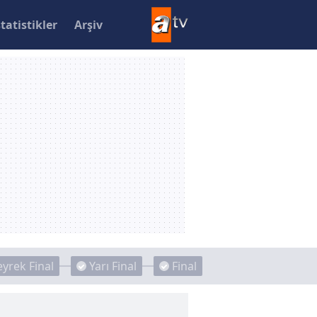
statistikler
Arşiv
yrek Final
Yarı Final
Final