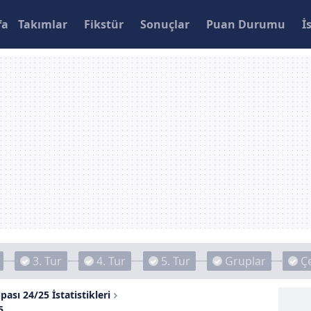
fa
Takımlar
Fikstür
Sonuçlar
Puan Durumu
İ
3. Tur
4. Tur
5. Tur
Gruplar
Çe
pası 24/25 İstatistikleri
5