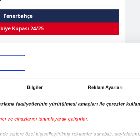
Fenerbahçe
kiye Kupası 24/25
 Müldür
Defans
Kullandığı Ayak
Sağ/Sol
Sarı Kart 1
1
0
2
Çift Kart 0
EN
Bilgiler
Reklam Ayarları
sistler
Oynama
İlk 11
Kırmızı Kart 0
rlama faaliyetlerinin yürütülmesi amaçları ile çerezler kullan
üldür
yıcı ve cihazlarını tanımlayarak çalışırlar.
999
e
de sizlere özel kişiselleştirilmiş reklamlar sunabilir, sayfalarım