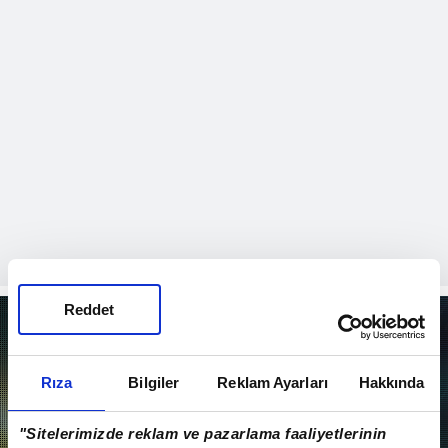
olan ve henüz 17 yaşındayken Muğla'nın Bodrum ilçesinde geçirdiği
trafik kazası sonucu hayatını kaybeden Erdoğan Çakmak'ı andı. İşte o
anlar...
Reddet
EN SON VİDEOLAR
Rıza
Bilgiler
Reklam Ayarları
Hakkında
"Sitelerimizde reklam ve pazarlama faaliyetlerinin