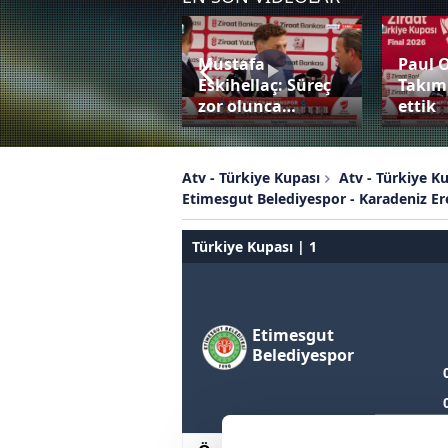
Mustafa
Paul 
Bardhi penaltıyı
Eskihellaç: Süreç
Takım
değerlendiremedi!
zor olunca…
ettik
Atv - Türkiye Kupası
Atv - Türkiye K
Etimesgut Belediyespor - Karadeniz Er
Türkiye Kupası | 1
Etimesgut
Belediyespor