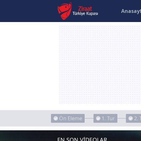
Anasay
Ön Eleme
1. Tur
2. 
EN SON VİDEOLAR