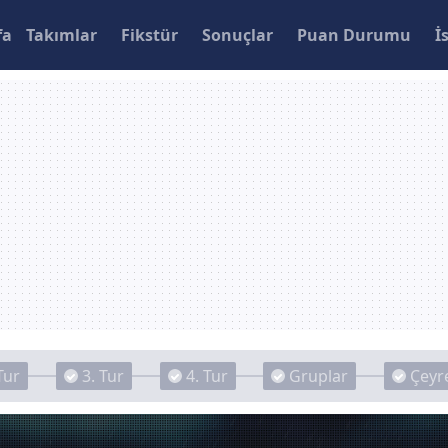
fa
Takımlar
Fikstür
Sonuçlar
Puan Durumu
İ
Tur
3. Tur
4. Tur
Gruplar
Çeyre