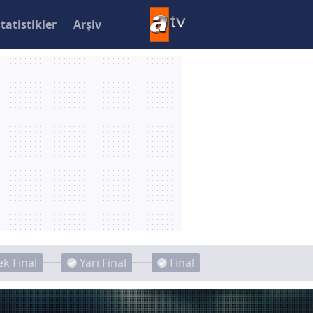
statistikler
Arşiv
k Final
Yarı Final
Final