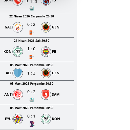
SAM
TS
u hizmetlerinin sunulması
P: 1 - 3
i ve sizlere yönelik
nılacaktır.
22 Nisan 2026 Çarşamba 20:30
0
:
2
GAL
GEN
kin detaylı bilgi için Ayarlar
21 Nisan 2026 Salı 20:30
1
:
0
ak ve sitemizde ilgili
KON
FB
05 Mart 2026 Perşembe 20:30
1
:
3
ALI
GEN
05 Mart 2026 Perşembe 20:30
0
:
2
ANT
SAM
05 Mart 2026 Perşembe 20:30
0
:
1
EYÜ
KON