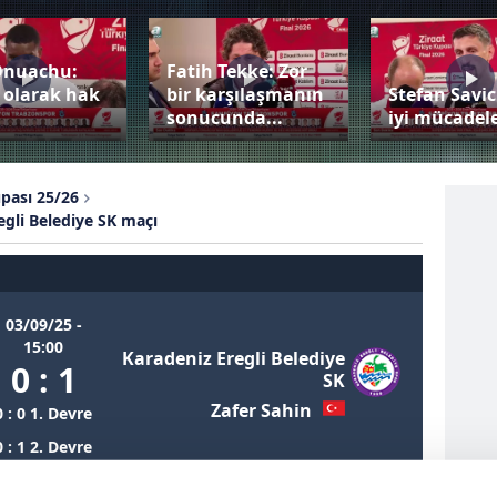
Onuachu:
Fatih Tekke: Zor
 olarak hak
bir karşılaşmanın
Stefan Savic
sonucunda...
iyi mücadele
upası 25/26
egli Belediye SK maçı
03/09/25 -
15:00
Karadeniz Eregli Belediye
0 : 1
SK
Zafer Sahin
0 : 0 1. Devre
0 : 1 2. Devre