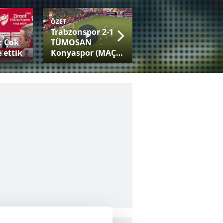
ÖZET
Trabzonspor 2-1
Fatih Tekke:
: Çok
TÜMOSAN
Trabzonspor gibi
 ettik
Konyaspor (MAÇ
bir camiayla her
SONUCU-ÖZET)
kupaya adaysınız!