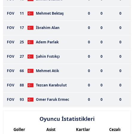
FOV
11
Mehmet Bektaş
0
0
0
FOV
17
İbrahim Alan
0
0
0
FOV
25
Adem Parlak
0
0
0
FOV
27
Şahin Fıstıkçı
0
0
0
FOV
66
Mehmet Atik
0
0
0
FOV
88
Tezcan Karabulut
0
0
0
FOV
93
Omer Faruk Ermec
0
0
0
Oyuncu İstatistikleri
Goller
Asist
Kartlar
Cezalı