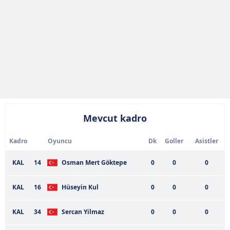
Mevcut kadro
Kadro
Oyuncu
Dk
Goller
Asistler
KAL
14
Osman Mert Göktepe
0
0
0
KAL
16
Hüseyin Kul
0
0
0
KAL
34
Sercan Yilmaz
0
0
0