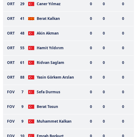
ORT
29
Caner Yılmaz
0
0
0
ilgili mevzuata uygun olarak kullanılan çerezlerle ilgili bilgi
almak için lütfen
tıklayınız
.
ORT
41
Berat Kalkan
0
0
0
ORT
48
Akin Akman
0
0
0
ORT
55
Hamit Yıldırım
0
0
0
ORT
61
Ridvan Saglam
0
0
0
ORT
88
Yasin Görkem Arslan
0
0
0
FOV
7
Sefa Durmus
0
0
0
FOV
9
Berat Tosun
0
0
0
FOV
9
Muhammet Kalkan
0
0
0
FOV
10
Emrah Bozkurt
0
0
0