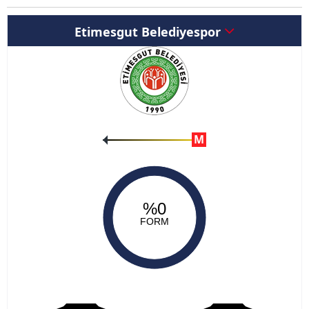
Etimesgut Belediyespor
M
%0
FORM