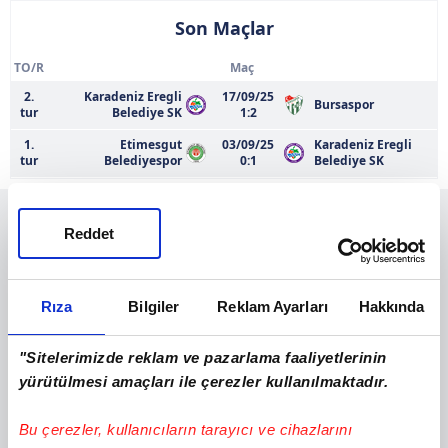
Son Maçlar
TO/R
Maç
2.
Karadeniz Eregli
17/09/25
Bursaspor
tur
Belediye SK
1:2
1.
Etimesgut
03/09/25
Karadeniz Eregli
tur
Belediyespor
0:1
Belediye SK
Reddet
Rıza
Bilgiler
Reklam Ayarları
Hakkında
"Sitelerimizde reklam ve pazarlama faaliyetlerinin
yürütülmesi amaçları ile çerezler kullanılmaktadır.
Bu çerezler, kullanıcıların tarayıcı ve cihazlarını