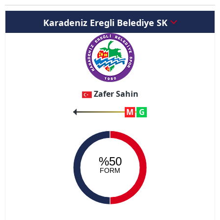
Karadeniz Eregli Belediye SK
Zafer Sahin
M
G
%50
FORM