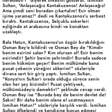
nerededir?" diyerek öfkesini gösterdi. İsmihan
Sultan, "Anlaşacağız Kantakuzenos! Anlaşacağız!
Ama şimdi seni buradan çıkartalım! Esir olman
işime yaramaz!" dedi ve Kantakuzenos'u serbest
bıraktı. Kantakuzenos, Selçuklu askerleri
eşliğinde at arabasına bindi ve konaktan
uzaklaştı.
Bala Hatun, Kantakuzenos'un özgür bırakıldığını
Osman Bey'e bildirdi ve Osman Bey de "Kimdir
benim esirimi salan? Kim olursan ol! Esir benim
esirimdir! Şehir benim şehrimdir! Burada sadece
benim hükmüm geçer! Benim mülkümde bana
pusat çekenin yüreğini sökerim!" sözleriyle
divana sert bir giriş yaptı. İsmihan Sultan,
"Konya'nın Sultan'ı orada olduğu sürece senin
olan her şey bizimdir! Pusat çektiysek,
mülkümüzdeyiz demektir!" şeklinde cevap verdi.
Osman Bey ise "Burada bey de benim devlet de!
Sakın! Bir daha benim olana el uzatmayasın
İsmihan Hatun!" sözleriyle karşılık verdi. İsmihan
Sultan öfkelendi ve kendisine boyun eğmesi