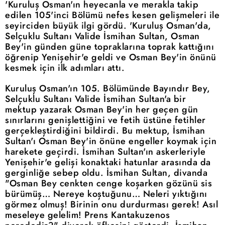
'Kuruluş Osman'ın heyecanla ve merakla takip
edilen 105'inci Bölümü nefes kesen gelişmeleri ile
seyirciden büyük ilgi gördü. 'Kuruluş Osman'da,
Selçuklu Sultanı Valide İsmihan Sultan, Osman
Bey'in günden güne topraklarına toprak kattığını
öğrenip Yenişehir'e geldi ve Osman Bey'in önünü
kesmek için ilk adımları attı.
Kuruluş Osman'ın 105. Bölümünde Bayındır Bey,
Selçuklu Sultanı Valide İsmihan Sultan'a bir
mektup yazarak Osman Bey'in her geçen gün
sınırlarını genişlettiğini ve fetih üstüne fetihler
gerçekleştirdiğini bildirdi. Bu mektup, İsmihan
Sultan'ı Osman Bey'in önüne engeller koymak için
harekete geçirdi. İsmihan Sultan'ın askerleriyle
Yenişehir'e gelişi konaktaki hatunlar arasında da
gerginliğe sebep oldu. İsmihan Sultan, divanda
"Osman Bey cenkten cenge koşarken gözünü sis
bürümüş… Nereye koştuğunu… Neleri yıktığını
görmez olmuş! Birinin onu durdurması gerek! Asıl
meseleye gelelim! Prens Kantakuzenos