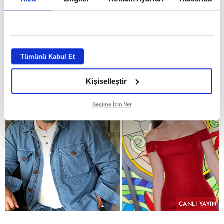
dizisi "Hamal" sete hazırlanıyor
GİRİŞ TARİHİ:
29.07.2026 10:58
ABONE OL
Tümünü Kabul Et
Kişiselleştir
Seçime İzin Ver
CANLI YAYIN