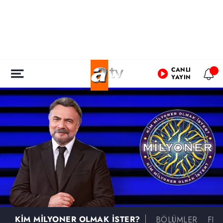
CANLI
YAYIN
KİM MİLYONER OLMAK İSTER?
BÖLÜMLER
FR