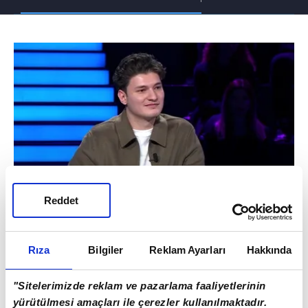
Reddet
KİM MİLYONER OLMAK İSTER?
SON BÖLÜMÜ İZLE
Rıza
Bilgiler
Reklam Ayarları
Hakkında
"Sitelerimizde reklam ve pazarlama faaliyetlerinin
yürütülmesi amaçları ile çerezler kullanılmaktadır.