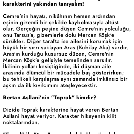
karakterini yakından tanıyalım!
Cemre'nin hayatı, nikâhının hemen ardından
eşinin gizemli bir şekilde kaybolmasıyla altüst
olur. Gerçeğin peşine düşen Cemre'nin yolculuğu,
onu Tarsus'a, gizemlerle dolu Mercan Köşk'e
sürükler. Diğer tarafta ise ailesini korumak için
büyük bir sırrı saklayan Aras (Kubilay Aka) vardır.
Aras'ın kurduğu kusursuz düzen, Cemre'nin
Mercan Köşk'e gelişiyle temelinden sarsılır.
İkilinin yolları kesiştiğinde, iki düşman aile
arasında ölümcül bir mücadele baş gösterirken;
bu tehlikeli karşılaşma aynı zamanda imkânsız bir
aşkın da ilk kıvılcımını ateşleyecektir.
Bertan Asllani'nin "Toprak" kimdir?
Dizide Toprak karakterine hayat veren Bertan
Asllani hayat veriyor. Karakter hikayenin kilit
noktalarından.