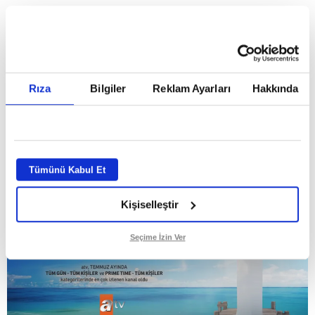
HABERLER
Temmuz ayının lideri atv
Temmuz ayının lideri atv
Rıza
Bilgiler
Reklam Ayarları
Hakkında
GİRİŞ TARİHİ:
01.08.2026 10:40
GÜNCELLEME TARİHİ:
02.08.2026 09:59
ABONE OL
Tümünü Kabul Et
Kişiselleştir
Seçime İzin Ver