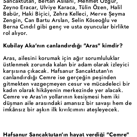
Sancaktutan, Bertan Asllani, Mehmet Özgür,
Zeyno Eracar, Ulviye Karaca, Tülin Özen, Halil
Babür, Haki Biçici, Zehra Kelleci, Merve Şeyma
Zengin, Can Bartu Arslan, Selin Köseoğlu ve
Berna Cındıl gibi genç ve usta oyuncular birlikte
rol alıyor.
Kubilay Aka'nın canlandırdığı "Aras" kimdir?
Aras, ailesini korumak için ağır sorumluluklar
üstlenmek zorunda kalan bir adam olarak izleyici
karşısına çıkacak. Hafsanur Sancaktutan'ın
canlandırdığı Cemre ise gerçeğin peşinden
gitmekten vazgeçmeyen cesur ve mücadeleci bir
kadın olarak hikâyenin merkezinde yer alacak.
Cemre ve Aras'ın yollarının kesişmesi hem iki
düşman aile arasındaki amansız bir savaşı hem de
imkânsız bir aşkın ilk kıvılcımını ateşleyecek.
Hafsanur Sancaktutan'ın hayat verdiği "Cemre"