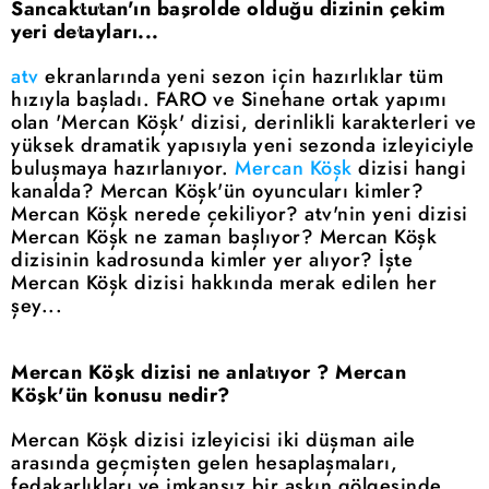
Sancaktutan'ın başrolde olduğu dizinin çekim
yeri detayları...
atv
ekranlarında yeni sezon için hazırlıklar tüm
hızıyla başladı. FARO ve Sinehane ortak yapımı
olan 'Mercan Köşk' dizisi, derinlikli karakterleri ve
yüksek dramatik yapısıyla yeni sezonda izleyiciyle
buluşmaya hazırlanıyor.
Mercan Köşk
dizisi hangi
kanalda? Mercan Köşk'ün oyuncuları kimler?
Mercan Köşk nerede çekiliyor? atv'nin yeni dizisi
Mercan Köşk ne zaman başlıyor? Mercan Köşk
dizisinin kadrosunda kimler yer alıyor? İşte
Mercan Köşk dizisi hakkında merak edilen her
şey...
Mercan Köşk dizisi ne anlatıyor ? Mercan
Köşk'ün konusu nedir?
Mercan Köşk dizisi izleyicisi iki düşman aile
arasında geçmişten gelen hesaplaşmaları,
fedakarlıkları ve imkansız bir aşkın gölgesinde