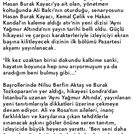
Hasan Burak Kayacı'ya ait olan, yönetmen
koltuğunda Ali Balcı'nın oturduğu, senaryosunu
Hasan Burak Kayacı, Kemal Çelik ve Hakan
Kandal'ın kaleme aldığı atv'nin yeni dizisi 'Aynı
Yağmur Altında'nın yayın tarihi belli oldu. Güçlü
hikayesi ve çarpıcı karakterleriyle izleyiciyi ekran
başına kilitleyecek dizinin ilk bölümü Pazartesi
akşamı yayınlanacak.
'İlk kez uzaktan birisi dokundu kalbime sanki,
hayatım boyunca hep onu arıyormuşum ya da
aradığım beni bulmuş gibi…'
Başrollerinde Nilsu Berfin Aktaş ve Burak
Tozkoparan'ın yer aldığı, hikayesi Londra'dan
İstanbul'a uzanan 'Aynı Yağmur Altında', yayınlanan
yeni tanıtımlarıyla dikkatleri üzerine çekmeye
devam ediyor. Ali ve Rosa'nın aileleri, inanç
farklılıkları ve karşılarına çıkan tehditlerle
sınanacak aşkını gözler önüne seren tanıtım,
izleyicide büyük heyecan yarattı. 'Ben seni daha