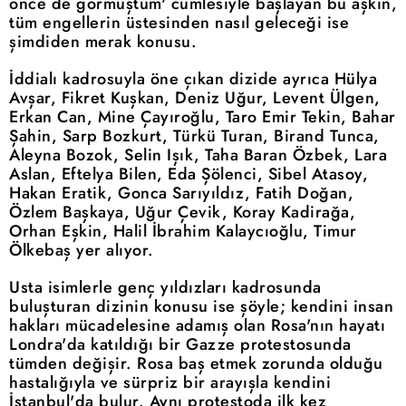
önce de görmüştüm' cümlesiyle başlayan bu aşkın,
tüm engellerin üstesinden nasıl geleceği ise
şimdiden merak konusu.
İddialı kadrosuyla öne çıkan dizide ayrıca Hülya
Avşar, Fikret Kuşkan, Deniz Uğur, Levent Ülgen,
Erkan Can, Mine Çayıroğlu, Taro Emir Tekin, Bahar
Şahin, Sarp Bozkurt, Türkü Turan, Birand Tunca,
Aleyna Bozok, Selin Işık, Taha Baran Özbek, Lara
Aslan, Eftelya Bilen, Eda Şölenci, Sibel Atasoy,
Hakan Eratik, Gonca Sarıyıldız, Fatih Doğan,
Özlem Başkaya, Uğur Çevik, Koray Kadirağa,
Orhan Eşkin, Halil İbrahim Kalaycıoğlu, Timur
Ölkebaş yer alıyor.
Usta isimlerle genç yıldızları kadrosunda
buluşturan dizinin konusu ise şöyle; kendini insan
hakları mücadelesine adamış olan Rosa'nın hayatı
Londra'da katıldığı bir Gazze protestosunda
tümden değişir. Rosa baş etmek zorunda olduğu
hastalığıyla ve sürpriz bir arayışla kendini
İstanbul'da bulur. Aynı protestoda ilk kez