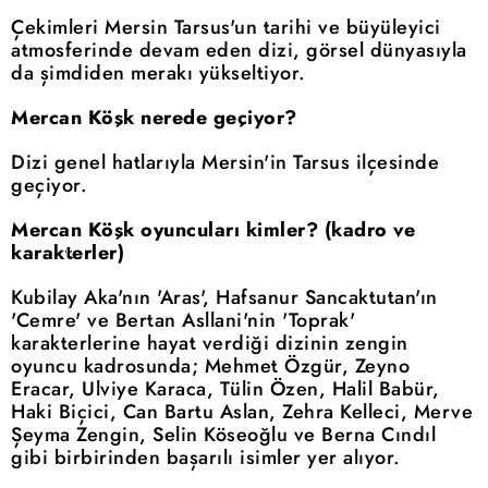
Çekimleri Mersin Tarsus'un tarihi ve büyüleyici
atmosferinde devam eden dizi, görsel dünyasıyla
da şimdiden merakı yükseltiyor.
Mercan Köşk nerede geçiyor?
Dizi genel hatlarıyla Mersin'in Tarsus ilçesinde
geçiyor.
Mercan Köşk oyuncuları kimler? (kadro ve
karakterler)
Kubilay Aka'nın 'Aras', Hafsanur Sancaktutan'ın
'Cemre' ve Bertan Asllani'nin 'Toprak'
karakterlerine hayat verdiği dizinin zengin
oyuncu kadrosunda; Mehmet Özgür, Zeyno
Eracar, Ulviye Karaca, Tülin Özen, Halil Babür,
Haki Biçici, Can Bartu Aslan, Zehra Kelleci, Merve
Şeyma Zengin, Selin Köseoğlu ve Berna Cındıl
gibi birbirinden başarılı isimler yer alıyor.