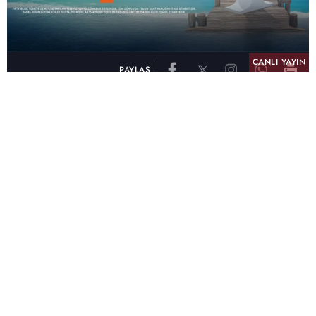
CANLI YAYIN
PAYLAŞ
atv, Türkiye'nin en çok izlenen televizyon kanalı
olma unvanını son 10 yıldır elinde tutmaya
devam ediyor. Fifty5 Blue Temmuz 2026
verilerine göre atv, Tüm Gün – Tüm Kişiler ve
Prime Time – Tüm Kişiler kategorilerinde ayı
birinci sırada tamamlayarak zirvedeki yerini
korudu.
32 yıldır televizyon dünyasına kazandırdığı
unutulmaz yapımlar, reyting rekorları kıran
dizileri, ilgiyle takip edilen programları ve
yayıncılıkta öncü projeleriyle Türk televizyon
tarihine damga vuran atv, başarısını Temmuz
ayında da sürdürdü.