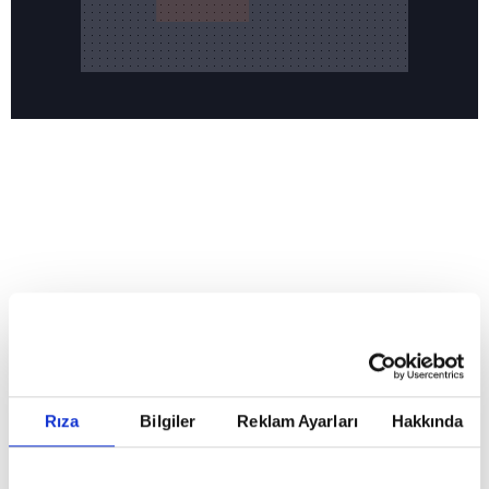
Reddet
HABERLER
Temmuz ayının lideri atv
Temmuz ayının lideri atv
Rıza
Bilgiler
Reklam Ayarları
Hakkında
GİRİŞ TARİHİ:
01.08.2026 10:40
GÜNCELLEME TARİHİ:
02.08.2026 09:59