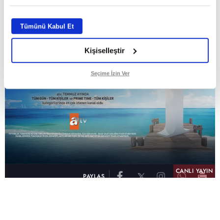
ABONE OL
Tümünü Kabul Et
Kişiselleştir
Seçime İzin Ver
CANLI YAYIN
PAYLAŞ
atv, Türkiye'nin en çok izlenen televizyon kanalı
olma unvanını son 10 yıldır elinde tutmaya