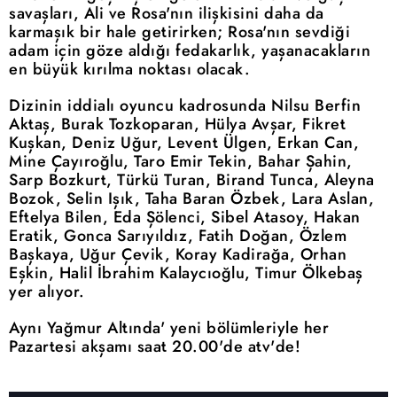
savaşları, Ali ve Rosa'nın ilişkisini daha da
karmaşık bir hale getirirken; Rosa'nın sevdiği
adam için göze aldığı fedakarlık, yaşanacakların
en büyük kırılma noktası olacak.
Dizinin iddialı oyuncu kadrosunda Nilsu Berfin
Aktaş, Burak Tozkoparan, Hülya Avşar, Fikret
Kuşkan, Deniz Uğur, Levent Ülgen, Erkan Can,
Mine Çayıroğlu, Taro Emir Tekin, Bahar Şahin,
Sarp Bozkurt, Türkü Turan, Birand Tunca, Aleyna
Bozok, Selin Işık, Taha Baran Özbek, Lara Aslan,
Eftelya Bilen, Eda Şölenci, Sibel Atasoy, Hakan
Eratik, Gonca Sarıyıldız, Fatih Doğan, Özlem
Başkaya, Uğur Çevik, Koray Kadirağa, Orhan
Eşkin, Halil İbrahim Kalaycıoğlu, Timur Ölkebaş
yer alıyor.
Aynı Yağmur Altında' yeni bölümleriyle her
Pazartesi akşamı saat 20.00'de atv'de!