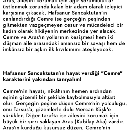
Aras, ailesini korumak için ağır sorumluluklar
üstlenmek zorunda kalan bir adam olarak izleyici
karşısına çıkacak. Hafsanur Sancaktutan'ın
canlandırdığı Cemre ise gerçeğin peşinden
gitmekten vazgeçmeyen cesur ve mücadeleci bir
kadın olarak hikâyenin merkezinde yer alacak.
Cemre ve Aras'ın yollarının kesişmesi hem iki
düşman aile arasındaki amansız bir savaşı hem de
imkânsız bir aşkın ilk kıvılcımını ateşleyecek.
Hafsanur Sancaktutan'ın hayat verdiği "Cemre"
karakterini yakından tanıyalım!
Cemre'nin hayatı, nikâhının hemen ardından
eşinin gizemli bir şekilde kaybolmasıyla altüst
olur. Gerçeğin peşine düşen Cemre'nin yolculuğu,
onu Tarsus'a, gizemlerle dolu Mercan Köşk'e
sürükler. Diğer tarafta ise ailesini korumak için
büyük bir sırrı saklayan Aras (Kubilay Aka) vardır.
Aras'ın kurduğu kusursuz düzen, Cemre'nin