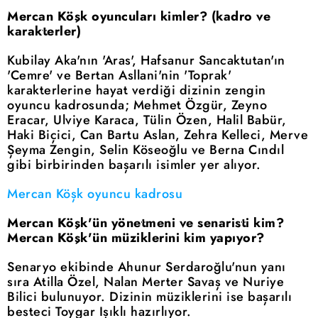
Mercan Köşk oyuncuları kimler? (kadro ve
karakterler)
Kubilay Aka'nın 'Aras', Hafsanur Sancaktutan'ın
'Cemre' ve Bertan Asllani'nin 'Toprak'
karakterlerine hayat verdiği dizinin zengin
oyuncu kadrosunda; Mehmet Özgür, Zeyno
Eracar, Ulviye Karaca, Tülin Özen, Halil Babür,
Haki Biçici, Can Bartu Aslan, Zehra Kelleci, Merve
Şeyma Zengin, Selin Köseoğlu ve Berna Cındıl
gibi birbirinden başarılı isimler yer alıyor.
Mercan Köşk oyuncu kadrosu
Mercan Köşk'ün yönetmeni ve senaristi kim?
Mercan Köşk'ün müziklerini kim yapıyor?
Senaryo ekibinde Ahunur Serdaroğlu'nun yanı
sıra Atilla Özel, Nalan Merter Savaş ve Nuriye
Bilici bulunuyor. Dizinin müziklerini ise başarılı
besteci Toygar Işıklı hazırlıyor.