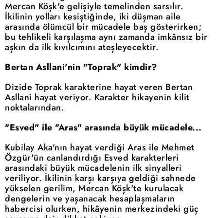
Mercan Köşk'e gelişiyle temelinden sarsılır.
İkilinin yolları kesiştiğinde, iki düşman aile
arasında ölümcül bir mücadele baş gösterirken;
bu tehlikeli karşılaşma aynı zamanda imkânsız bir
aşkın da ilk kıvılcımını ateşleyecektir.
Bertan Asllani'nin "Toprak" kimdir?
Dizide Toprak karakterine hayat veren Bertan
Asllani hayat veriyor. Karakter hikayenin kilit
noktalarından.
"Esved" ile "Aras" arasında büyük mücadele...
Kubilay Aka'nın hayat verdiği Aras ile Mehmet
Özgür'ün canlandırdığı Esved karakterleri
arasındaki büyük mücadelenin ilk sinyalleri
veriliyor. İkilinin karşı karşıya geldiği sahnede
yükselen gerilim, Mercan Köşk'te kurulacak
dengelerin ve yaşanacak hesaplaşmaların
habercisi olurken, hikâyenin merkezindeki güç