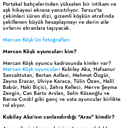
Portakal bahçelerinden yükselen bir intikam ve
aşk hikayesi ekrana yansıtılıyor. Tarsus'ta
çekimleri süren dizi, gizemli köşkün etrafında
şekillenen büyük hesaplaşmayı ve derin aile
sırlarını ekranlara taşıyacak.
Mercan Köşk'ün fotoğrafları
Mercan Köşk oyuncuları kim?
Mercan Köşk oyuncu kadrosunda kimler var?
Mercan Köşk oyuncuları
Kubilay Aka, Hafsanur
Sancaktutan, Bertan Asllani, Mehmet Özgür,
Zeyno Eracar, Ulviye Karaca, Tülin Özen, Halil
Babür, Haki Biçici, Zehra Kelleci, Merve Şeyma
Zengin, Can Bartu Arslan, Selin Köseoğlu ve
Berna Cındıl gibi genç ve usta oyuncular birlikte
rol alıyor.
Kubilay Aka'nın canlandırdığı "Aras" kimdir?