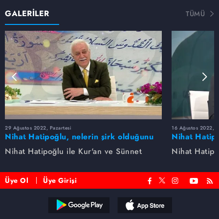
GALERİLER
TÜMÜ
29 Ağustos 2022, Pazartesi
16 Ağustos 2022, S
Nihat Hatipoğlu, nelerin şirk olduğunu
Nihat Hatipo
anlatıyor...
anlatıyor...
Nihat Hatipoğlu ile Kur'an ve Sünnet
Nihat Hatipo
Üye Ol
Üye Girişi
Reddet