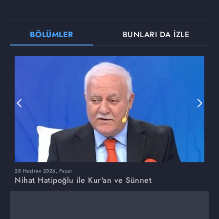
BÖLÜMLER
BUNLARI DA İZLE
28 Haziran 2026, Pazar
2
Nihat Hatipoğlu ile Kur'an ve Sünnet
N