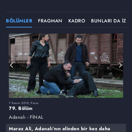
BÖLÜMLER
FRAGMAN
KADRO
BUNLARI DA İZLE
7 Kasım 2010, Pazar
3
79. Bölüm
7
Adanalı - FİNAL
A
Maraz Ali, Adanalı’nın elinden bir kez daha