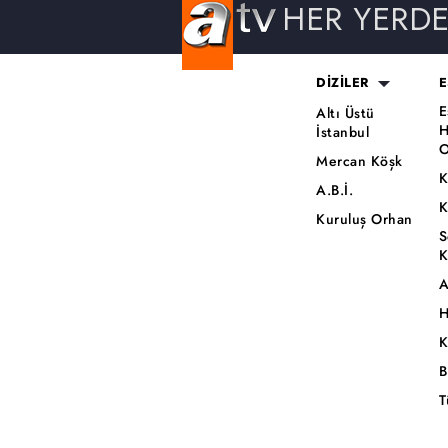
HER YERD
DİZİLER
E
E
Altı Üstü
H
İstanbul
O
Mercan Köşk
K
A.B.İ.
K
Kuruluş Orhan
S
K
A
H
K
B
T