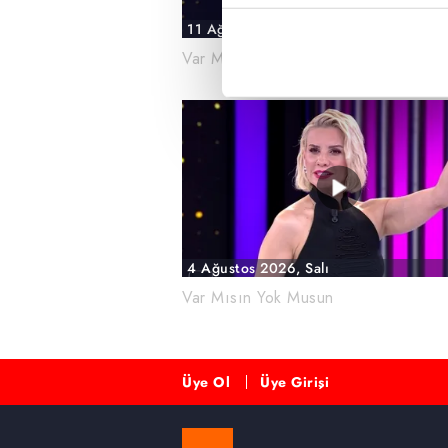
içerikleri sunabilmek adına el
11 Ağustos 2026, Salı
noktasında tek gelir kalemimiz 
Var Mısın Yok Musun
Her halükârda, kullanıcılar, bu 
Sizlere daha iyi bir hizmet sun
çerezler vasıtasıyla çeşitli kiş
amacıyla kullanılmaktadır. Diğer
reklam/pazarlama faaliyetlerinin
Çerezlere ilişkin tercihlerinizi 
4 Ağustos 2026, Salı
butonuna tıklayabilir,
Çerez Bi
Var Mısın Yok Musun
6698 sayılı Kişisel Verilerin 
mevzuata uygun olarak kullanılan
Üye Ol
Üye Girişi