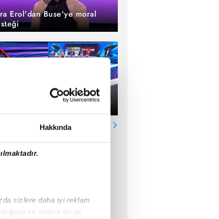
ra Erol'dan Buse'ye moral
steği
se'yi duygulandıran sürpriz
TÜMÜ
Hakkında
ılmaktadır.
ızda sizlere daha iyi reklam
duğunu ve sizlere en iyi