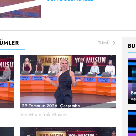
LÜMLER
TÜMÜ
BU
Ba
ve
29 Temmuz 2026, Çarşamba
Var Mısın Yok Musun