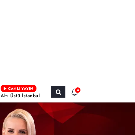
CANLI YAYIN
4
Altı Üstü İstanbul