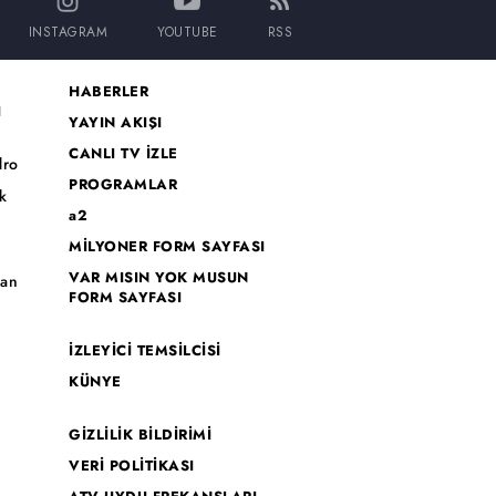
INSTAGRAM
YOUTUBE
RSS
HABERLER
I
YAYIN AKIŞI
CANLI TV İZLE
dro
PROGRAMLAR
k
a2
MİLYONER FORM SAYFASI
o
VAR MISIN YOK MUSUN
han
FORM SAYFASI
İZLEYİCİ TEMSİLCİSİ
KÜNYE
GİZLİLİK BİLDİRİMİ
VERİ POLİTİKASI