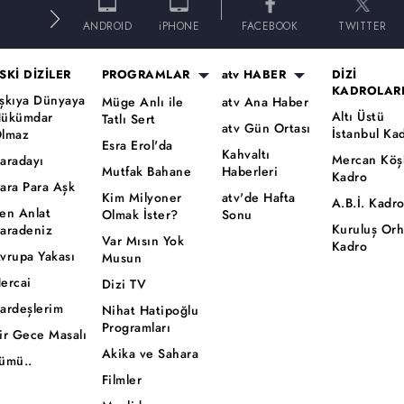
E
ANDROID
iPHONE
FACEBOOK
TWITTER
SKİ DİZİLER
PROGRAMLAR
atv HABER
DİZİ
KADROLAR
şkıya Dünyaya
Müge Anlı ile
atv Ana Haber
Altı Üstü
ükümdar
Tatlı Sert
atv Gün Ortası
İstanbul Ka
lmaz
Esra Erol'da
Kahvaltı
Mercan Köş
aradayı
Mutfak Bahane
Haberleri
Kadro
ara Para Aşk
Kim Milyoner
atv'de Hafta
A.B.İ. Kadr
en Anlat
Olmak İster?
Sonu
Kuruluş Or
aradeniz
Var Mısın Yok
Kadro
vrupa Yakası
Musun
ercai
Dizi TV
ardeşlerim
Nihat Hatipoğlu
Programları
ir Gece Masalı
Akika ve Sahara
ümü..
Filmler