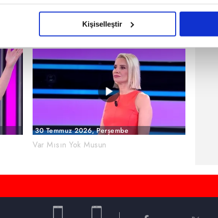
imizden gelen çabayı gösterdiğimizi ve bu noktada, reklamların ma
4 Ağustos 2026, Salı
olduğunu sizlere hatırlatmak isteriz.
Kişiselleştir
Var Mısın Yok Musun
çerezlere izin vermedikleri takdirde, kullanıcılara hedefli reklaml
abilmek için İnternet Sitemizde kendimize ve üçüncü kişilere ait 
isel verileriniz işlenmekte olup gerekli olan çerezler bilgi toplum
 çerezler, sitemizin daha işlevsel kılınması ve kişiselleştirilmes
 yapılması, amaçlarıyla sınırlı olarak açık rızanız dahilinde kulla
aşağıda yer alan panel vasıtasıyla belirleyebilirsiniz. Çerezlere iliş
30 Temmuz 2026, Perşembe
lgilendirme Metnimizi
ziyaret edebilirsiniz.
Var Mısın Yok Musun
Korunması Kanunu uyarınca hazırlanmış Aydınlatma Metnimizi okum
 çerezlerle ilgili bilgi almak için lütfen
tıklayınız
.