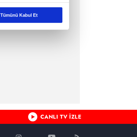
liyetlerimizi karşılamak
Tümünü Kabul Et
ar gösterilmeyecektir."
çerezler kullanılmaktadır. Bu
u hizmetlerinin sunulması
i ve sizlere yönelik
nılacaktır.
kin detaylı bilgi için Ayarlar
ak ve sitemizde ilgili
CANLI TV İZLE