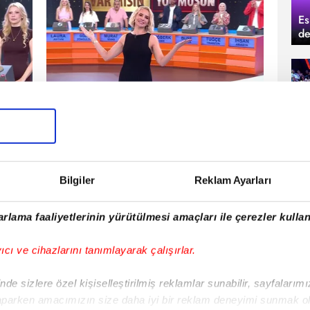
Es
de
23 Temmuz 2026, Perşembe
Var Mısın Yok Musun
Bu
Bilgiler
Reklam Ayarları
AGMANLAR
TÜMÜ
rlama faaliyetlerinin yürütülmesi amaçları ile çerezler kullan
yıcı ve cihazlarını tanımlayarak çalışırlar.
de sizlere özel kişiselleştirilmiş reklamlar sunabilir, sayfalarım
aparken amacımızın size daha iyi bir reklam deneyimi sunmak ol