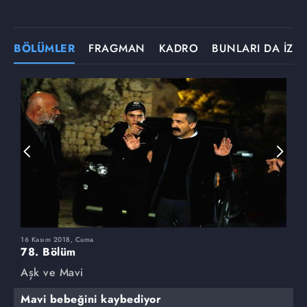
BÖLÜMLER
FRAGMAN
KADRO
BUNLARI DA İZLE
16 Kasım 2018, Cuma
9
78. Bölüm
7
Aşk ve Mavi
A
Mavi bebeğini kaybediyor